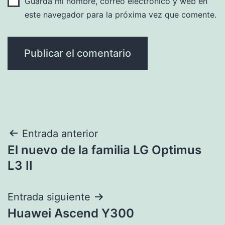
Guarda mi nombre, correo electrónico y web en
este navegador para la próxima vez que comente.
Navegación
Entrada anterior
El nuevo de la familia LG Optimus
de
L3 II
entradas
Entrada siguiente
Huawei Ascend Y300