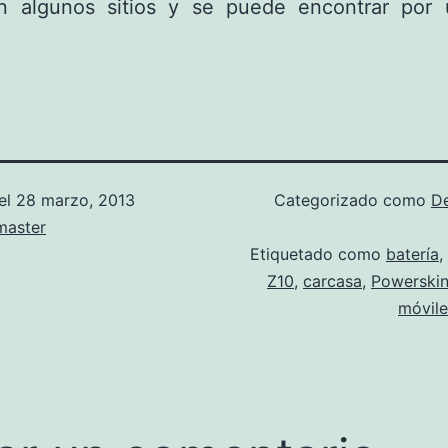
n algunos sitios y se puede encontrar por 
el
28 marzo, 2013
Categorizado como
D
aster
Etiquetado como
batería
,
Z10
,
carcasa
,
Powerski
móvile