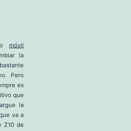
ono
móvil
mbiar la
 bastante
vo. Pero
empre es
itivo que
argue la
 que va a
ry Z10 de