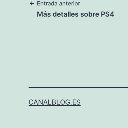
Navegación
Entrada anterior
Más detalles sobre PS4
de
entradas
CANALBLOG.ES