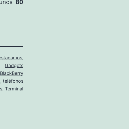
unos
80
estacamos
,
Gadgets
BlackBerry
n
,
teléfonos
s
,
Terminal