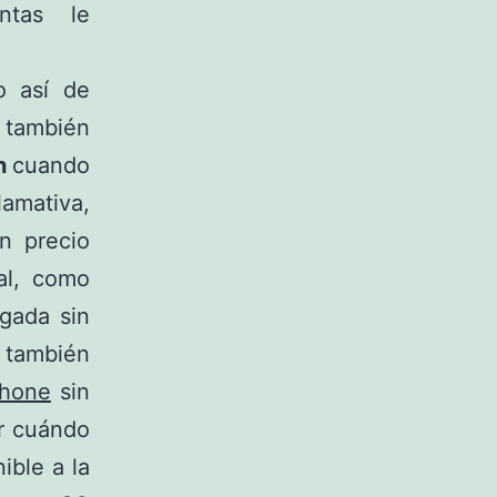
ntas le
o así de
también
h
cuando
amativa,
n precio
al, como
rgada sin
 también
phone
sin
ir cuándo
ible a la