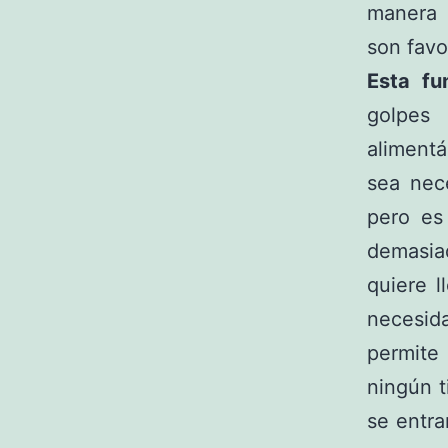
manera
son favo
Esta fu
golpes
aliment
sea nec
pero es
demasia
quiere l
necesid
permite
ningún t
se entra