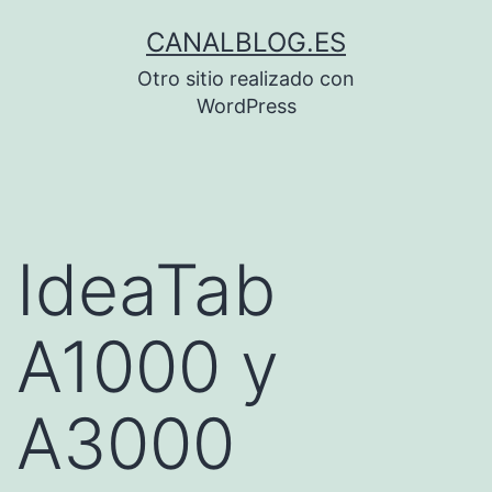
Saltar
CANALBLOG.ES
al
Otro sitio realizado con
contenido
WordPress
IdeaTab
A1000 y
A3000