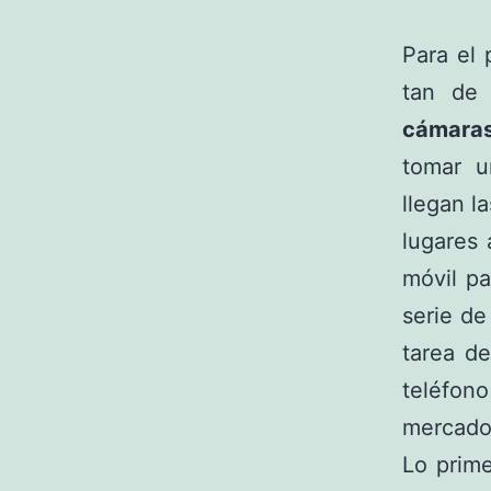
Para el 
tan de 
cámara
tomar 
llegan l
lugares
móvil pa
serie de
tarea de
teléfon
mercado
Lo prim