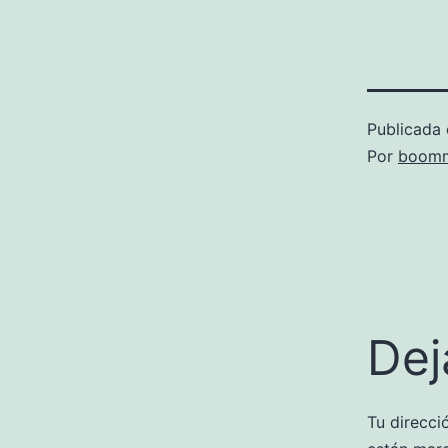
Publicada 
Por
boomm
Dej
Tu direcci