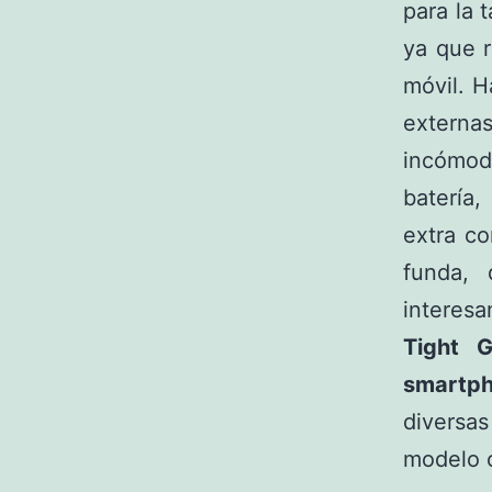
para la
ya que r
móvil. H
externa
incómod
batería,
extra c
funda, 
interesa
Tight G
smartp
diversas
modelo 