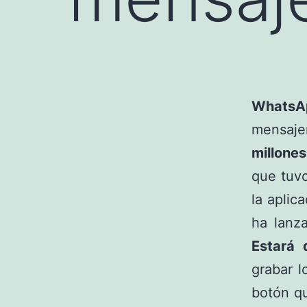
WhatsA
mensaje
millones
que tuv
la aplic
ha lanz
Estará 
grabar l
botón qu