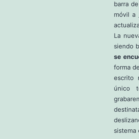
barra de
móvil a
actualiz
La nuev
siendo b
se encu
forma de
escrito
único 
grabar
destin
desliza
sistema 