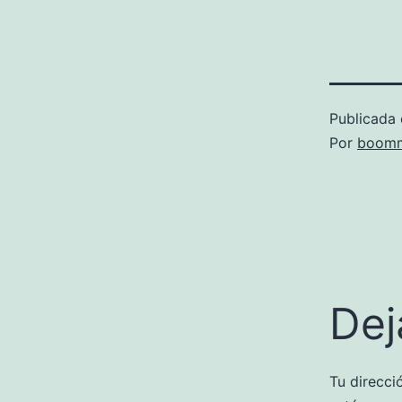
Publicada 
Por
boomm
Dej
Tu direcci