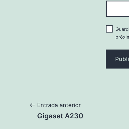
Guard
próxi
Navegación
Entrada anterior
Gigaset A230
de