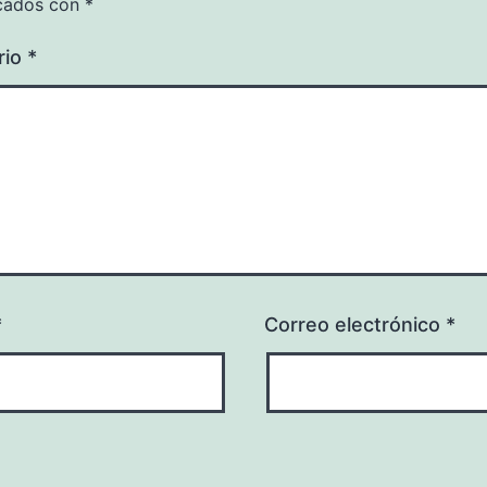
cados con
*
rio
*
*
Correo electrónico
*