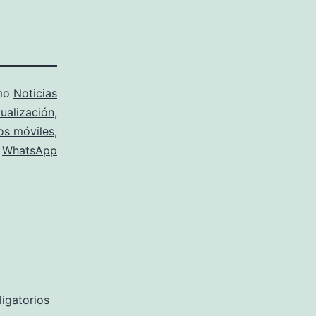
omo
Noticias
tualización
,
os móviles
,
WhatsApp
igatorios