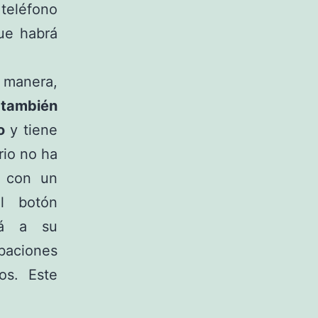
 teléfono
ue habrá
 manera,
 también
to
y tiene
rio no ha
s con un
l botón
rá a su
aciones
os. Este