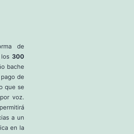
orma de
 los
300
ño bache
 pago de
to que se
por voz.
ermitirá
cias a un
ica en la