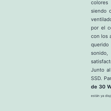
colores
siendo 
ventilad
por el c
con los 
querido
sonido
satisfact
Junto a
SSD. Pa
de 30 
están ya dis