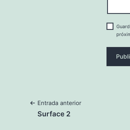
Guard
próxi
Navegación
Entrada anterior
Surface 2
de