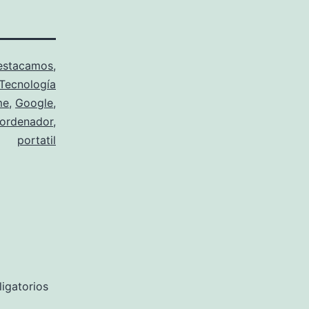
estacamos
,
Tecnología
me
,
Google
,
ordenador
,
portatil
igatorios