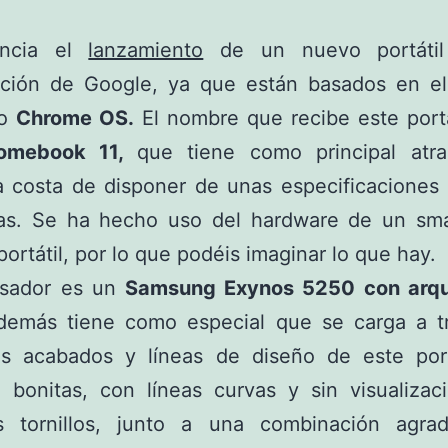
ncia el
lanzamiento
de un nuevo portátil
ación de Google, ya que están basados en el
vo
Chrome OS.
El nombre que recibe este portá
omebook 11,
que tiene como principal atra
a costa de disponer de unas especificaciones
tas. Se ha hecho uso del hardware de un sm
portátil, por lo que podéis imaginar lo que hay.
esador es un
Samsung Exynos 5250 con arqu
demás tiene como especial que se carga a t
s acabados y líneas de diseño de este port
e bonitas, con líneas curvas y sin visualizac
s tornillos, junto a una combinación agra