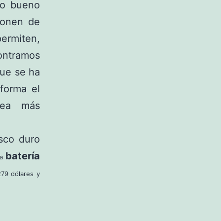
go bueno
ponen de
permiten,
contramos
que se ha
forma el
sea más
sco duro
batería
La
279 dólares y