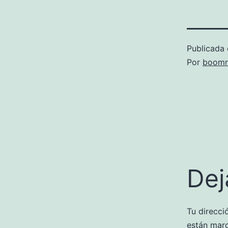
Publicada 
Por
boomm
Dej
Tu direcci
están mar