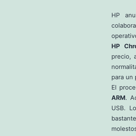
HP anu
colabor
operati
HP Chr
precio, 
normali
para un 
El proc
ARM
. A
USB. Lo
bastant
molesto