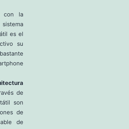
 con la
 sistema
til es el
ctivo su
 bastante
artphone
itectura
ravés de
átil son
iones de
dable de