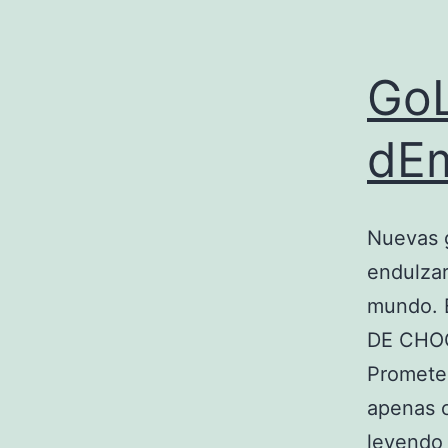
GoL
dE
Nuevas g
endulzar
mundo. E
DE CHO
Promete 
apenas c
leyendo