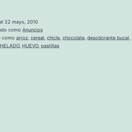
DuLcEs
Y
el
22 mayo, 2010
dEmÁs
zado como
Anuncios
LiGhT
do como
arroz
,
cereal
,
chicle
,
chocolate
,
desodorante bucal
,
HELADO
,
HUEVO
,
pastillas