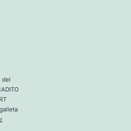
 del
OCADITO
RT
galleta
r