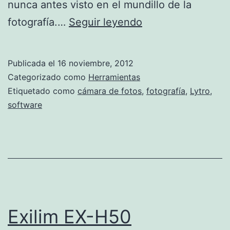
nunca antes visto en el mundillo de la
Actualización
fotografía.…
Seguir leyendo
de
software
Publicada el
16 noviembre, 2012
para
Categorizado como
Herramientas
Lytro
Etiquetado como
cámara de fotos
,
fotografía
,
Lytro
,
software
Exilim EX-H50