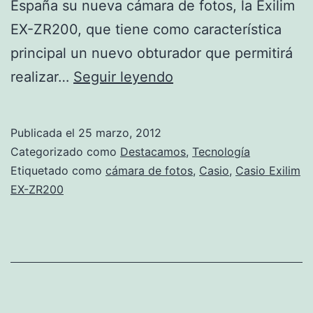
España su nueva cámara de fotos, la Exilim
EX-ZR200, que tiene como característica
principal un nuevo obturador que permitirá
Casio
realizar…
Seguir leyendo
Exilim
EX-
Publicada el
25 marzo, 2012
ZR200
Categorizado como
Destacamos
,
Tecnología
la
Etiquetado como
cámara de fotos
,
Casio
,
Casio Exilim
EX-ZR200
más
rápida
del
oeste