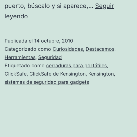
puerto, búscalo y si aparece,…
Seguir
Tu
leyendo
portátil
seguro
Publicada el
14 octubre, 2010
con
Categorizado como
Curiosidades
,
Destacamos
,
el
Herramientas
,
Seguridad
Etiquetado como
cerraduras para portátiles
,
nuevo
ClickSafe
,
ClickSafe de Kensington
,
Kensington
,
ClickSafe
sistemas de seguridad para gadgets
de
Kensington