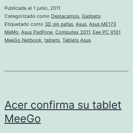
Publicada el
1 junio, 2011
Categorizado como
Destacamos
,
Gadgets
Etiquetado como
3D sin gafas
,
Asus
,
Asus ME173
MeMo
,
Asus PadFone
,
Computex 2011
,
Eee PC X101
MeeGo Netbook
,
tablets
,
Tablets Asus
Acer confirma su tablet
MeeGo