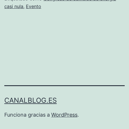
casi nula
,
Evento
comunicaciones
al
primer
congreso
EECN
CANALBLOG.ES
Funciona gracias a
WordPress
.