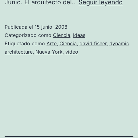
La
Junio. El arquitecto del…
Seguir leyendo
Arqui
Diná
Publicada el
15 junio, 2008
Categorizado como
Ciencia
,
Ideas
Etiquetado como
Arte
,
Ciencia
,
david fisher
,
dynamic
architecture
,
Nueva York
,
video