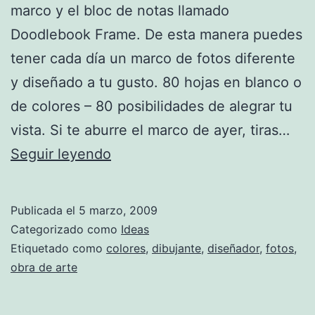
marco y el bloc de notas llamado
Doodlebook Frame. De esta manera puedes
tener cada día un marco de fotos diferente
y diseñado a tu gusto. 80 hojas en blanco o
de colores – 80 posibilidades de alegrar tu
vista. Si te aburre el marco de ayer, tiras…
El
Seguir leyendo
marco
de
Publicada el
5 marzo, 2009
fotos
Categorizado como
Ideas
a
Etiquetado como
colores
,
dibujante
,
diseñador
,
fotos
,
obra de arte
tu
gusto.