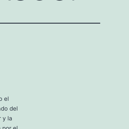
o el
ndo del
 y la
 por el