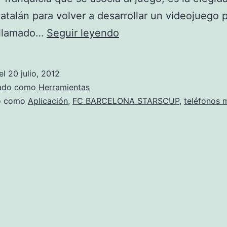
atalán para volver a desarrollar un videojuego p
FC
 llamado…
Seguir leyendo
BARCELONA
STARSCUP
el
20 julio, 2012
zado como
Herramientas
do como
Aplicación
,
FC BARCELONA STARSCUP
,
teléfonos 