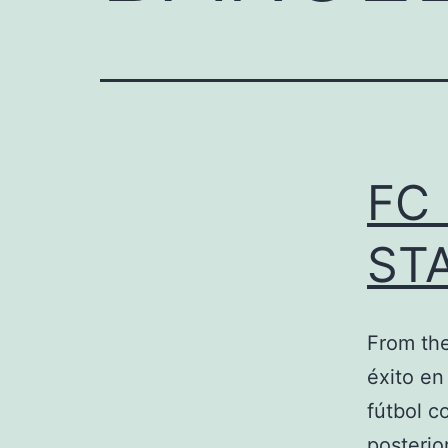
FC
ST
From th
éxito en
fútbol c
posterio