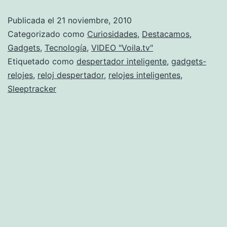
de
Publicada el
21 noviembre, 2010
2010:
Categorizado como
Curiosidades
,
Destacamos
,
Sleeptracker,
Gadgets
,
Tecnología
,
VIDEO "Voila.tv"
Etiquetado como
despertador inteligente
,
gadgets-
un
relojes
,
reloj despertador
,
relojes inteligentes
,
reloj
Sleeptracker
inteligente