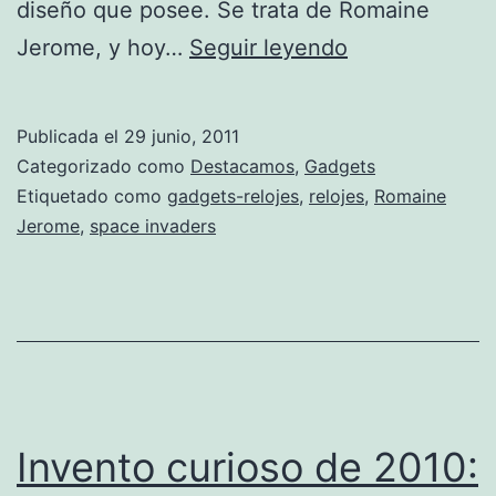
diseño que posee. Se trata de Romaine
Increibles
Jerome, y hoy…
Seguir leyendo
relojes
de
Publicada el
29 junio, 2011
Space
Categorizado como
Destacamos
,
Gadgets
Invaders
Etiquetado como
gadgets-relojes
,
relojes
,
Romaine
Jerome
,
space invaders
Invento curioso de 2010: