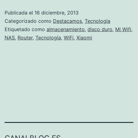
su
Publicada el
16 diciembre, 2013
Mi
Categorizado como
Destacamos
,
Tecnología
Wifi
Etiquetado como
almacenamiento
,
disco duro
,
Mi Wifi
,
NAS
,
Router
,
Tecnología
,
WiFi
,
Xiaomi