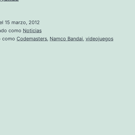
Bandai
renueva
el
15 marzo, 2012
su
zado como
Noticias
acuerdo
do como
Codemasters
,
Namco Bandai
,
videojuegos
con
Codemasters