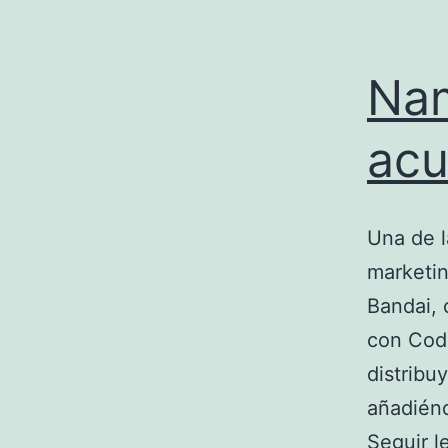
Nam
acu
Una de l
marketi
Bandai, 
con Code
distribu
añadiénd
Seguir 