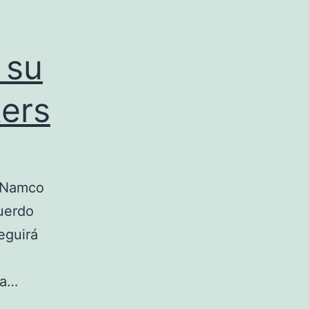
 su
ers
, Namco
uerdo
eguirá
va…