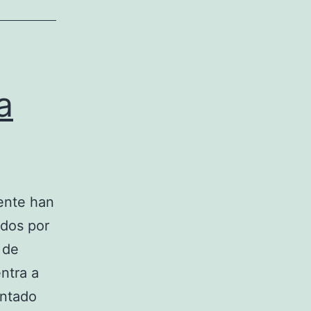
a
ente han
ados por
 de
ntra a
entado