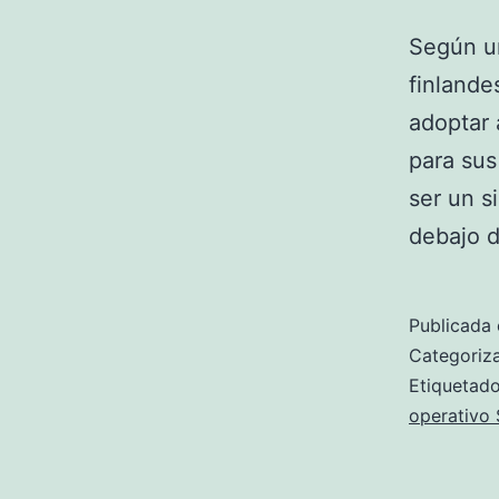
Según un
finlande
adoptar
para sus
ser un s
debajo 
Publicada 
Categori
Etiqueta
operativo