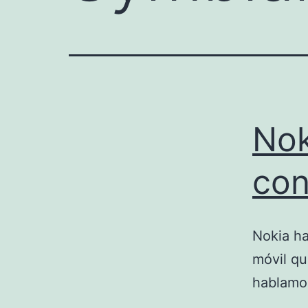
Nok
con
Nokia ha
móvil qu
hablamo