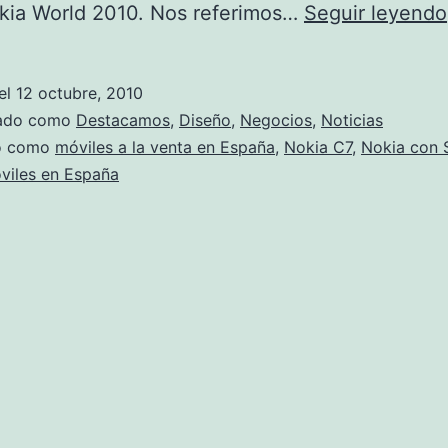
okia World 2010. Nos referimos…
Seguir leyendo
el
12 octubre, 2010
zado como
Destacamos
,
Diseño
,
Negocios
,
Noticias
do como
móviles a la venta en España
,
Nokia C7
,
Nokia con 
viles en España