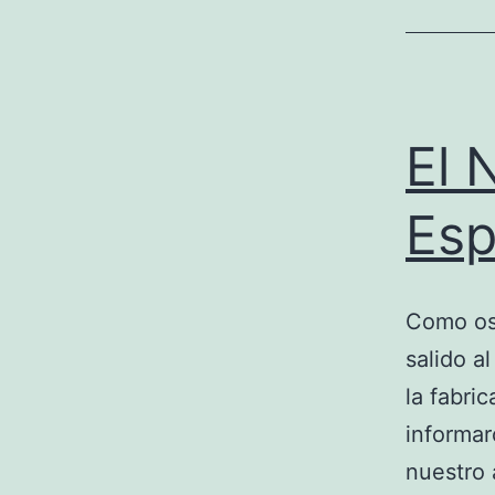
El 
Es
Como os
salido a
la fabri
informar
nuestro 