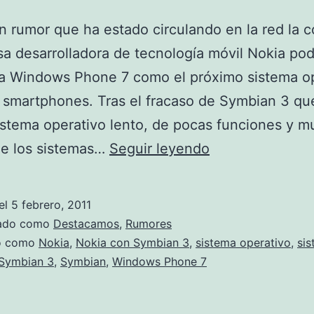
 rumor que ha estado circulando en la red la 
sa desarrolladora de tecnología móvil Nokia pod
 a Windows Phone 7 como el próximo sistema o
 smartphones. Tras el fracaso de Symbian 3 que
istema operativo lento, de pocas funciones y m
Nokia
de los sistemas…
Seguir leyendo
abandonaría
Symbian
el
5 febrero, 2011
zado como
Destacamos
,
Rumores
do como
Nokia
,
Nokia con Symbian 3
,
sistema operativo
,
si
 Symbian 3
,
Symbian
,
Windows Phone 7