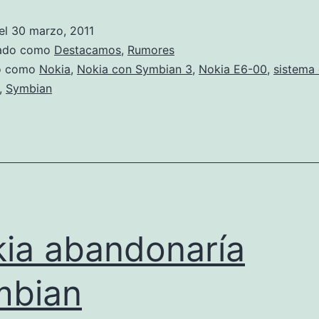
el
30 marzo, 2011
zado como
Destacamos
,
Rumores
do como
Nokia
,
Nokia con Symbian 3
,
Nokia E6-00
,
sistema 
,
Symbian
ia abandonaría
mbian