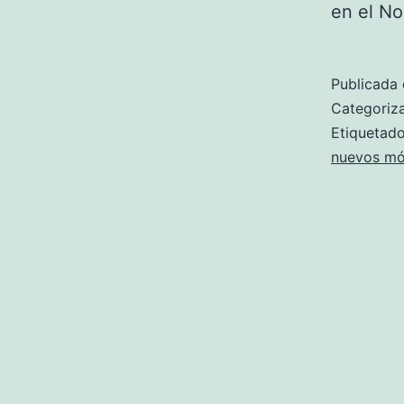
en el N
Publicada 
Categori
Etiqueta
nuevos mó