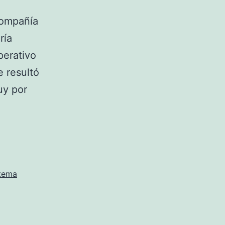
compañía
ría
perativo
 resultó
uy por
stema