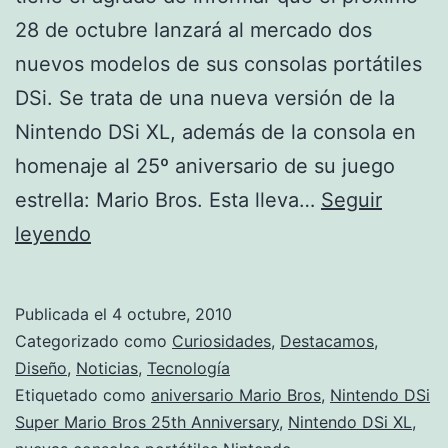
28 de octubre lanzará al mercado dos
nuevos modelos de sus consolas portátiles
DSi. Se trata de una nueva versión de la
Nintendo DSi XL, además de la consola en
homenaje al 25º aniversario de su juego
estrella: Mario Bros. Esta lleva…
Seguir
Dos
leyendo
nuevos
modelos
Publicada el
4 octubre, 2010
de
Categorizado como
Curiosidades
,
Destacamos
,
la
Diseño
,
Noticias
,
Tecnología
Etiquetado como
aniversario Mario Bros
,
Nintendo DSi
Nintendo
Super Mario Bros 25th Anniversary
,
Nintendo DSi XL
,
DSi