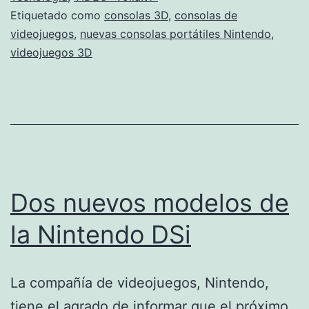
Etiquetado como
consolas 3D
,
consolas de
Recue
videojuegos
,
nuevas consolas portátiles Nintendo
,
de
videojuegos 3D
la
presen
de
consol
3D
Dos nuevos modelos de
la Nintendo DSi
La compañía de videojuegos, Nintendo,
tiene el agrado de informar que el próximo