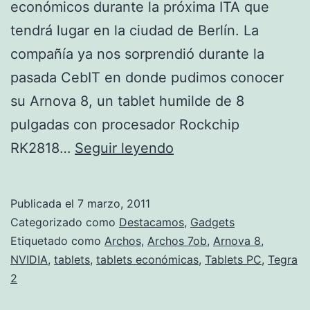
económicos durante la próxima ITA que
tendrá lugar en la ciudad de Berlín. La
compañía ya nos sorprendió durante la
pasada CebIT en donde pudimos conocer
su Arnova 8, un tablet humilde de 8
pulgadas con procesador Rockchip
Archos
RK2818…
Seguir leyendo
presenta
sus
Publicada el
7 marzo, 2011
tablets
Categorizado como
Destacamos
,
Gadgets
gama
Etiquetado como
Archos
,
Archos 7ob
,
Arnova 8
,
NVIDIA
,
tablets
,
tablets económicas
,
Tablets PC
,
Tegra
baja
2