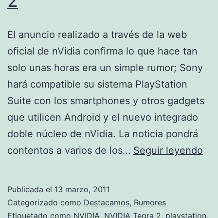
2
El anuncio realizado a través de la web
oficial de nVidia confirma lo que hace tan
solo unas horas era un simple rumor; Sony
hará compatible su sistema PlayStation
Suite con los smartphones y otros gadgets
que utilicen Android y el nuevo integrado
doble núcleo de nVidia. La noticia pondrá
Pla
contentos a varios de los…
Seguir leyendo
Sui
est
Publicada el
13 marzo, 2011
dis
Categorizado como
Destacamos
,
Rumores
par
Etiquetado como
NVIDIA
,
NVIDIA Tegra 2
,
playstation
,