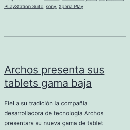
PLayStation Suite
,
sony
,
Xperia Play
sm
co
Teg
2
Archos presenta sus
tablets gama baja
Fiel a su tradición la compañía
desarrolladora de tecnología Archos
presentara su nueva gama de tablet