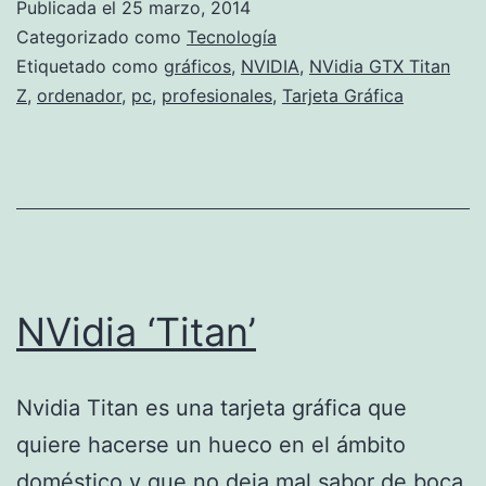
Publicada el
25 marzo, 2014
Z
Categorizado como
Tecnología
Etiquetado como
gráficos
,
NVIDIA
,
NVidia GTX Titan
Z
,
ordenador
,
pc
,
profesionales
,
Tarjeta Gráfica
NVidia ‘Titan’
Nvidia Titan es una tarjeta gráfica que
quiere hacerse un hueco en el ámbito
doméstico y que no deja mal sabor de boca