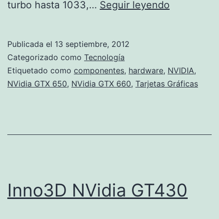
NVidia
turbo hasta 1033,…
Seguir leyendo
GTX
660
Publicada el
13 septiembre, 2012
y
Categorizado como
Tecnología
GTX
Etiquetado como
componentes
,
hardware
,
NVIDIA
,
NVidia GTX 650
,
NVidia GTX 660
,
Tarjetas Gráficas
650
Inno3D NVidia GT430