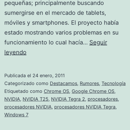
pequeñas; principalmente buscando
sumergirse en el mercado de tablets,
móviles y smartphones. El proyecto había
estado mostrando varios problemas en su
funcionamiento lo cual hacía…
Seguir
Nvidia
leyendo
Tegra
2
Publicada el
24 enero, 2011
sorprende
Categorizado como
Destacamos
,
Rumores
,
Tecnología
a
Etiquetado como
Chrome OS
,
Google Chrome OS
,
NVIDIA
,
NVIDIA T25
,
NVIDIA Tegra 2
,
procesadores
,
la
procesadores NVIDIA
,
procesadores NVIDIA Tegra
,
crítica
Windows 7