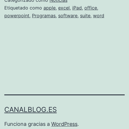
Etiquetado como
apple
,
excel
,
iPad
,
office
,
powerpoint
,
Programas
,
software
,
suite
,
word
CANALBLOG.ES
Funciona gracias a
WordPress
.