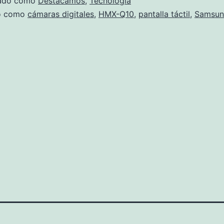
zado como
Destacamos
,
Tecnología
do como
cámaras digitales
,
HMX-Q10
,
pantalla táctil
,
Samsu