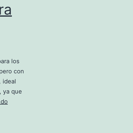
ra
ara los
 pero con
 ideal
, ya que
Samsung
ndo
HMX-
Q10,
para