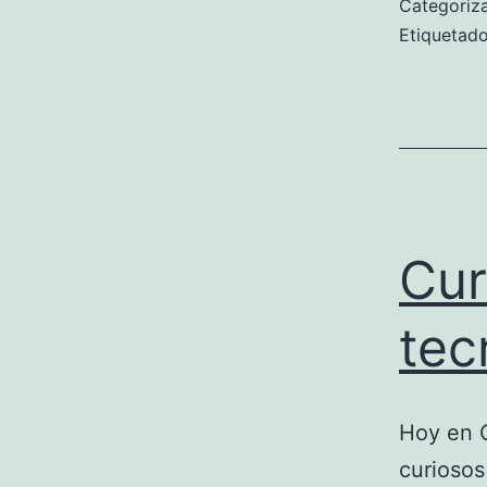
Categori
Etiqueta
Cur
tec
Hoy en 
curiosos