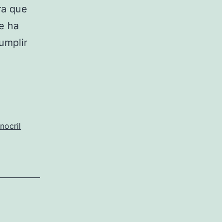
ra que
ue ha
umplir
nocril