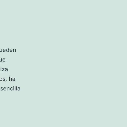
pueden
que
iza
os, ha
sencilla