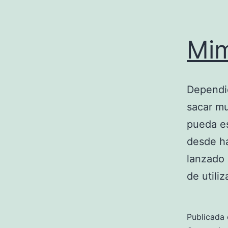
Mim
Dependie
sacar mu
pueda es
desde ha
lanzado 
de utili
Publicada 