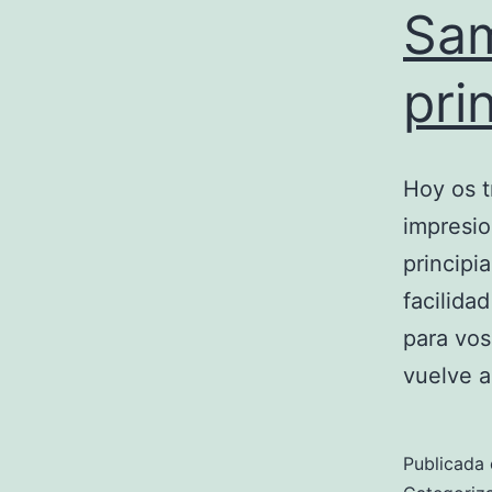
Sa
pri
Hoy os 
impresio
principi
facilida
para vos
vuelve a
Publicada 