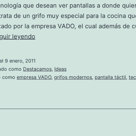
cnología que desean ver pantallas a donde quie
trata de un grifo muy especial para la cocina q
zado por la empresa VADO, el cual además de c
Curiosa
guir leyendo
grifería
en
el
9 enero, 2011
tecnología
zado como
Destacamos
,
Ideas
LED
do como
empresa VADO
,
grifos modernos
,
pantalla táctil
,
tec