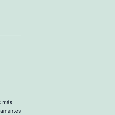
s más
s amantes