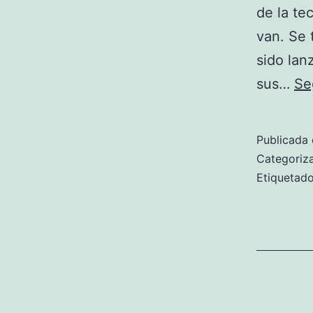
de la te
van. Se 
sido lan
sus…
Se
Publicada 
Categori
Etiqueta