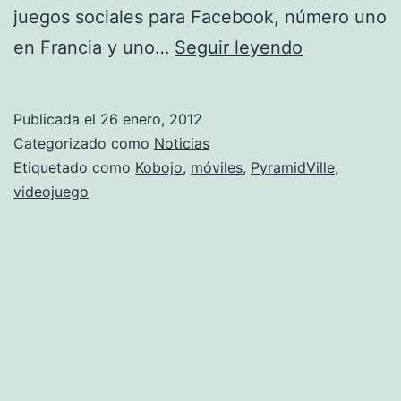
juegos sociales para Facebook, número uno
Kobojo
en Francia y uno…
Seguir leyendo
lanza
PyramidVill
Publicada el
26 enero, 2012
para
Categorizado como
Noticias
móviles
Etiquetado como
Kobojo
,
móviles
,
PyramidVille
,
videojuego