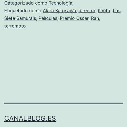
澤
Categorizado como
Tecnología
明
Etiquetado como
Akira Kurosawa
,
director
,
Kanto
,
Los
Siete Samurais
,
Películas
,
Premio Oscar
,
Ran
,
黒
terremoto
沢
明
CANALBLOG.ES