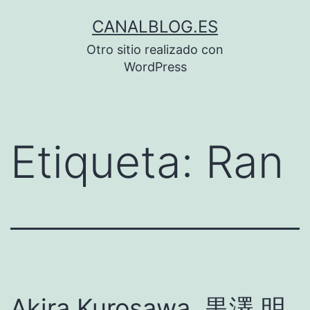
Saltar
CANALBLOG.ES
al
Otro sitio realizado con
contenido
WordPress
Etiqueta:
Ran
Akira Kurosawa, 黒澤 明