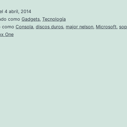
externos
el
4 abril, 2014
para
zado como
Gadgets
,
Tecnología
Xbox
do como
Consola
,
discos duros
,
major nelson
,
Microsoft
,
sop
ox One
One