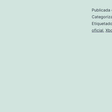
Publicada 
Categori
Etiqueta
oficial
,
Xb