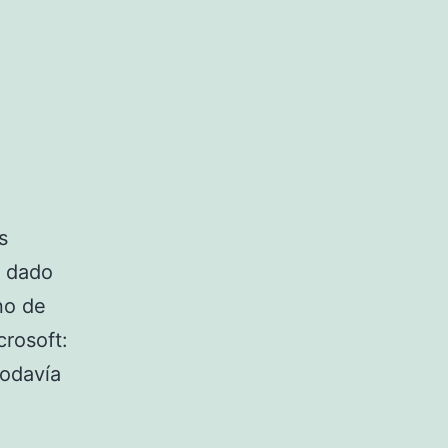
s
a dado
no de
rosoft:
todavía