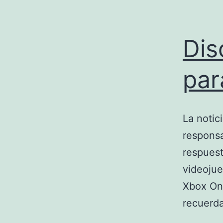
Dis
par
La notic
responsa
respuest
videojue
Xbox One
recuerd