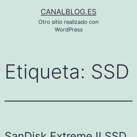
Saltar
CANALBLOG.ES
al
Otro sitio realizado con
contenido
WordPress
Etiqueta:
SSD
SanDisk Extreme II SSD