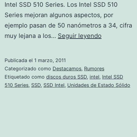
Intel SSD 510 Series. Los Intel SSD 510
Series mejoran algunos aspectos, por
ejemplo pasan de 50 nanómetros a 34, cifra
Intel
muy lejana a los…
Seguir leyendo
presenta
sus
Publicada el
1 marzo, 2011
nuevo
Categorizado como
Destacamos
,
Rumores
SSD
Etiquetado como
discos duros SSD
,
intel
,
Intel SSD
510 Series
,
SSD
,
SSD Intel
,
Unidades de Estado Sólido