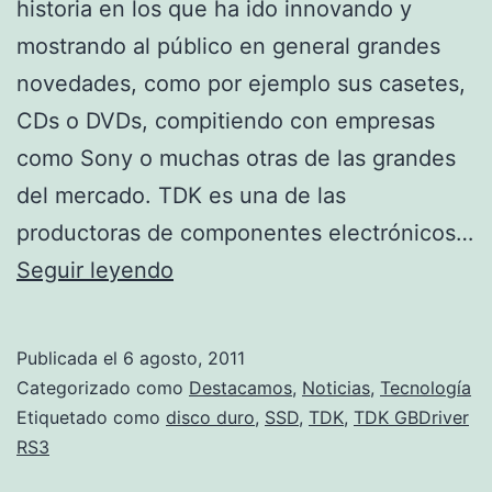
historia en los que ha ido innovando y
mostrando al público en general grandes
novedades, como por ejemplo sus casetes,
CDs o DVDs, compitiendo con empresas
como Sony o muchas otras de las grandes
del mercado. TDK es una de las
productoras de componentes electrónicos…
Los
Seguir leyendo
nuevos
SSD
Publicada el
6 agosto, 2011
TDK
Categorizado como
Destacamos
,
Noticias
,
Tecnología
GBDriver
Etiquetado como
disco duro
,
SSD
,
TDK
,
TDK GBDriver
RS3
RS3