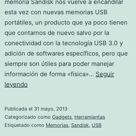
memoria Sandisk nos vuelve a encandilar
esta vez con nuevas memorias USB
portátiles, un producto que ya poco tienen
que contarnos de nuevo salvo por la
conectividad con la tecnología USB 3.0 y
adición de softwares específicos, pero que
siempre son útiles para poder manejar
información de forma «física»…
Seguir
Más
leyendo
memorias
USB
Publicada el
31 mayo, 2013
de
Categorizado como
Gadgets
,
Herramientas
Sandisk
Etiquetado como
Memorias
,
Sandisk
,
USB