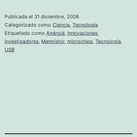
avances
tecnológicos
Publicada el
31 diciembre, 2008
en
Categorizado como
Ciencia
,
Tecnología
el
Etiquetado como
Android
,
innovaciones
,
investigadores
,
Memristor
,
microchips
,
Tecnología
,
2008.
USB