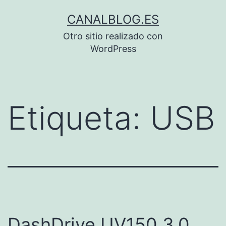
Saltar
CANALBLOG.ES
al
Otro sitio realizado con
contenido
WordPress
Etiqueta:
USB
DashDrive UV150 3.0