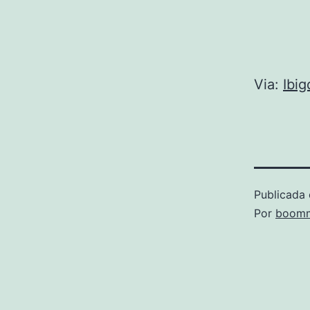
Via:
Ibi
Publicada 
Por
boomm