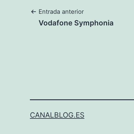
Navegación
Entrada anterior
Vodafone Symphonia
de
entradas
CANALBLOG.ES