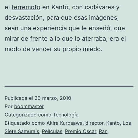
el
terremoto
en Kantō, con cadávares y
desvastación, para que esas imágenes,
sean una experiencia que le enseñó, que
mirar de frente a lo que lo aterraba, era el
modo de vencer su propio miedo.
Publicada el
23 marzo, 2010
Por
boommaster
Categorizado como
Tecnología
Etiquetado como
Akira Kurosawa
,
director
,
Kanto
,
Los
Siete Samurais
,
Películas
,
Premio Oscar
,
Ran
,