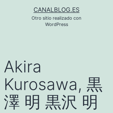
Saltar
CANALBLOG.ES
al
Otro sitio realizado con
contenido
WordPress
Akira
Kurosawa, 黒
澤 明 黒沢 明