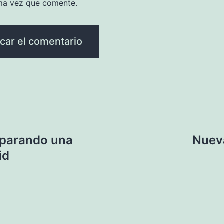
ma vez que comente.
eparando una
Nuev
id