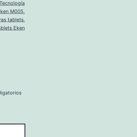
Tecnología
Eken M005
,
as tablets
,
ablets Eken
igatorios