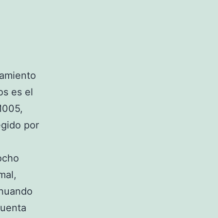
zamiento
os es el
M005,
egido por
ocho
mal,
inuando
cuenta