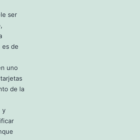
le ser
,
a
 es de
en uno
tarjetas
to de la
 y
ficar
nque