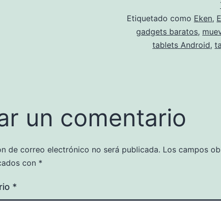
Etiquetado como
Eken
,
gadgets baratos
,
muev
tablets Android
,
t
ar un comentario
ón de correo electrónico no será publicada.
Los campos obl
cados con
*
rio
*