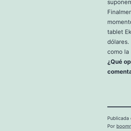
suponem
Finalmen
momento 
tablet E
dólares.
como la
¿Qué opi
comenta
Publicada 
Por
boomm