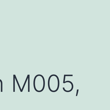
n M005,