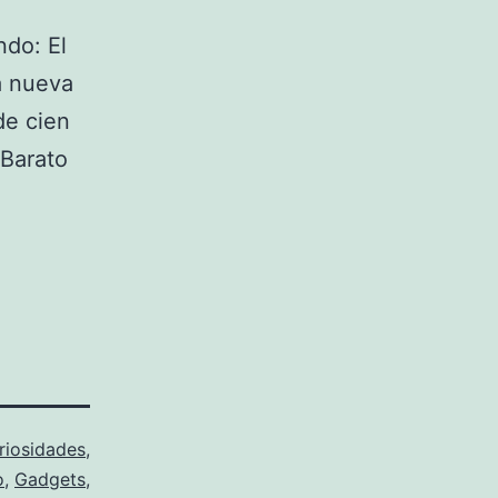
ndo: El
a nueva
de cien
 Barato
riosidades
,
o
,
Gadgets
,