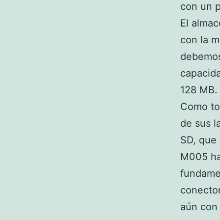
con un 
El almac
con la m
debemos 
capacid
128 MB.
Como tod
de sus l
SD, que 
M005 has
fundamen
conector
aún con