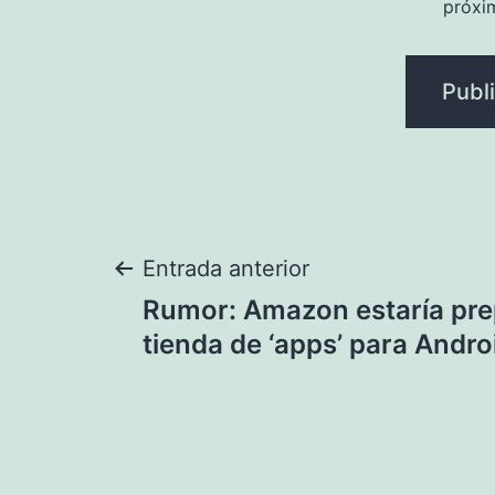
próxi
Navegación
Entrada anterior
Rumor: Amazon estaría pr
de
tienda de ‘apps’ para Andro
entradas