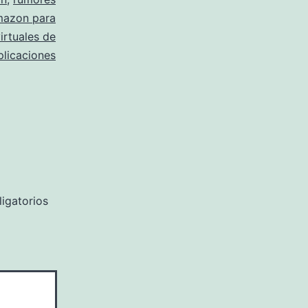
mazon para
irtuales de
plicaciones
igatorios