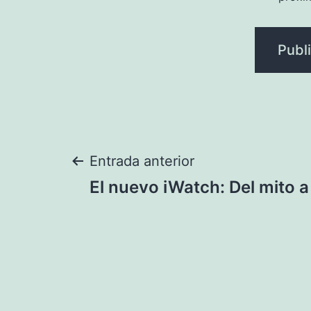
Navegación
Entrada anterior
El nuevo iWatch: Del mito a 
de
entradas