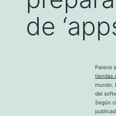
de ‘app
Parece s
tiendas d
mundo. E
del soft
Según ci
publicad