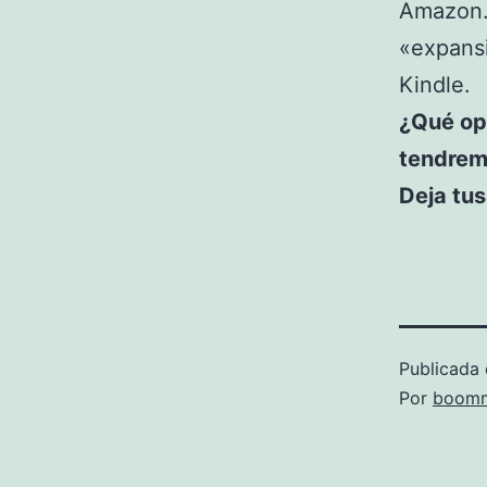
Amazon. 
«expansi
Kindle.
¿Qué op
tendrem
Deja tu
Publicada 
Por
boomm