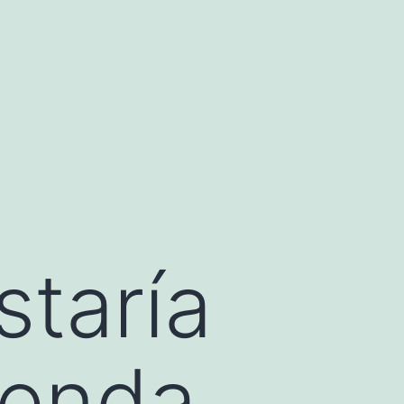
taría
ienda