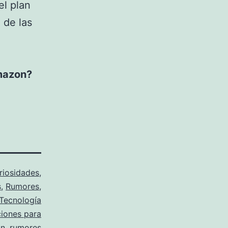
el plan
 de las
Amazon?
riosidades
,
s
,
Rumores
,
Tecnología
ciones para
on
,
rumores