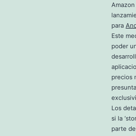
Amazon e
lanzamie
para
And
Este me
poder un
desarrol
aplicaci
precios 
presunt
exclusiv
Los deta
si la ‘st
parte de