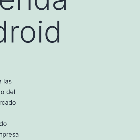
droid
 las
o del
ercado
ido
empresa