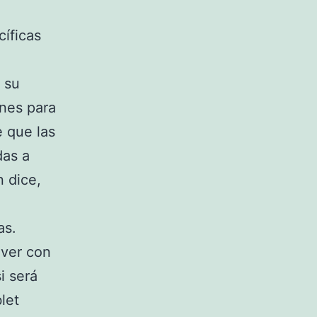
cíficas
 su
ones para
e que las
das a
n dice,
as.
 ver con
i será
let