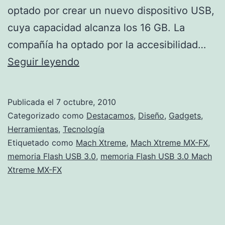
optado por crear un nuevo dispositivo USB,
cuya capacidad alcanza los 16 GB. La
compañía ha optado por la accesibilidad…
Nueva
Seguir leyendo
memoria
Flash
Publicada el
7 octubre, 2010
USB
Categorizado como
Destacamos
,
Diseño
,
Gadgets
,
3.0
Herramientas
,
Tecnología
Etiquetado como
Mach Xtreme
,
Mach Xtreme MX-FX
,
Mach
memoria Flash USB 3.0
,
memoria Flash USB 3.0 Mach
Xtreme
Xtreme MX-FX
MX-
FX