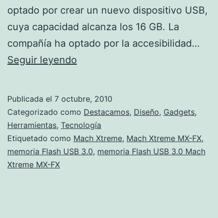
optado por crear un nuevo dispositivo USB,
cuya capacidad alcanza los 16 GB. La
compañía ha optado por la accesibilidad…
Nueva
Seguir leyendo
memoria
Flash
Publicada el
7 octubre, 2010
USB
Categorizado como
Destacamos
,
Diseño
,
Gadgets
,
3.0
Herramientas
,
Tecnología
Etiquetado como
Mach Xtreme
,
Mach Xtreme MX-FX
,
Mach
memoria Flash USB 3.0
,
memoria Flash USB 3.0 Mach
Xtreme
Xtreme MX-FX
MX-
FX