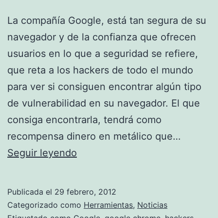
La compañía Google, está tan segura de su
navegador y de la confianza que ofrecen
usuarios en lo que a seguridad se refiere,
que reta a los hackers de todo el mundo
para ver si consiguen encontrar algún tipo
de vulnerabilidad en su navegador. El que
consiga encontrarla, tendrá como
recompensa dinero en metálico que…
Premios
Seguir leyendo
desde
google
Publicada el
29 febrero, 2012
para
Categorizado como
Herramientas
,
Noticias
Etiquetado como
Google
,
google chrome
,
hackers
,