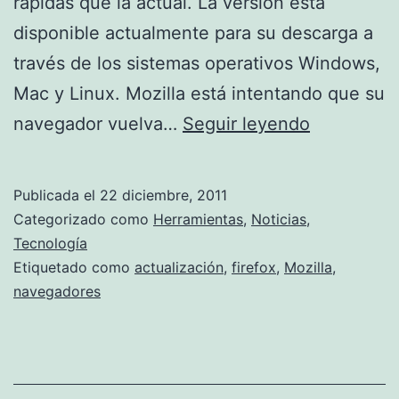
rápidas que la actual. La versión está
disponible actualmente para su descarga a
través de los sistemas operativos Windows,
Mac y Linux. Mozilla está intentando que su
Otro
navegador vuelva…
Seguir leyendo
firefox
mas,
Publicada el
22 diciembre, 2011
el
Categorizado como
Herramientas
,
Noticias
,
9
Tecnología
Etiquetado como
actualización
,
firefox
,
Mozilla
,
navegadores