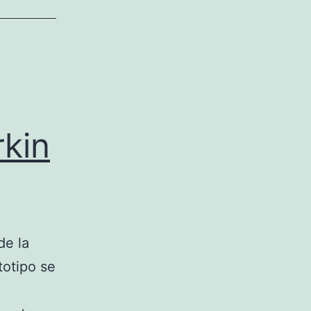
rkin
de la
totipo se