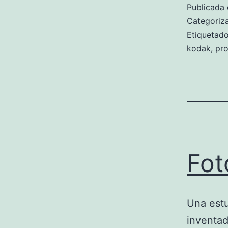
Publicada 
Categori
Etiqueta
kodak
,
pro
Fot
Una estu
inventad