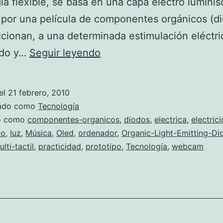
ía flexible, se basa en una capa electro lumini
por una película de componentes orgánicos (di
cionan, a una determinada estimulación eléctri
Nuevo
ndo y…
Seguir leyendo
prototipo
de
el
21 febrero, 2010
portátil
zado como
Tecnología
enrollable
do como
componentes-organicos
,
diodos
,
electrica
,
electric
to
,
luz
,
Música
,
Oled
,
ordenador
,
Organic-Light-Emitting-Di
de
lti-tactil
,
practicidad
,
prototipo
,
Tecnología
,
webcam
Orkin
Desing