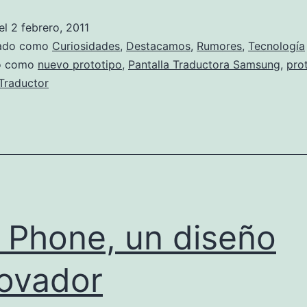
traductora
el
2 febrero, 2011
de
zado como
Curiosidades
,
Destacamos
,
Rumores
,
Tecnología
Samsung
do como
nuevo prototipo
,
Pantalla Traductora Samsung
,
pro
Traductor
p Phone, un diseño
ovador