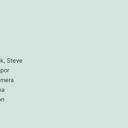
k, Steve
 por
imera
na
on
ra
l