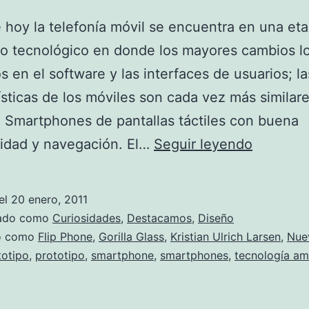
e hoy la telefonía móvil se encuentra en una et
lo tecnológico en donde los mayores cambios 
os en el software y las interfaces de usuarios; la
ísticas de los móviles son cada vez más similar
 Smartphones de pantallas táctiles con buena
Flip
vidad y navegación. El…
Seguir leyendo
Phone,
un
el
20 enero, 2011
diseño
zado como
Curiosidades
,
Destacamos
,
Diseño
renovad
do como
Flip Phone
,
Gorilla Glass
,
Kristian Ulrich Larsen
,
Nue
totipo
,
prototipo
,
smartphone
,
smartphones
,
tecnología am