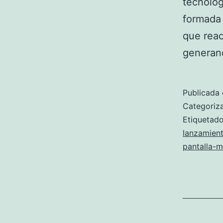
tecnolog
formada 
que reac
genera
Publicada 
Categori
Etiqueta
lanzamien
pantalla-mu