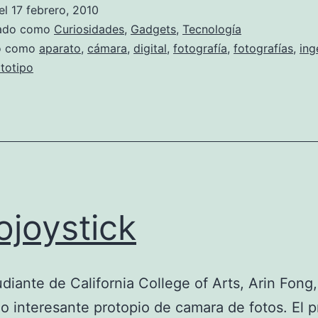
‘preh
el
17 febrero, 2010
zado como
Curiosidades
,
Gadgets
,
Tecnología
do como
aparato
,
cámara
,
digital
,
fotografía
,
fotografías
,
ing
totipo
ojoystick
diante de California College of Arts, Arin Fong,
o interesante protopio de camara de fotos. El p