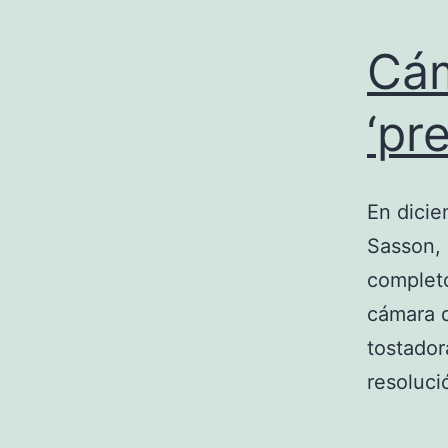
Cám
‘pr
En dicie
Sasson, 
completo
cámara d
tostador
resoluc