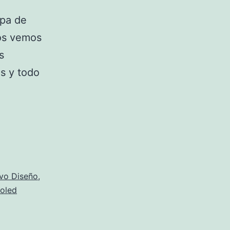
apa de
los vemos
s
es y todo
or
vo Diseño
,
oled