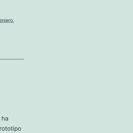
istórica’
eniero
,
 ha
rototipo