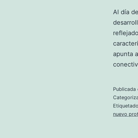
Al día d
desarrol
reflejad
caracter
apunta a
conecti
Publicada 
Categori
Etiqueta
nuevo pro