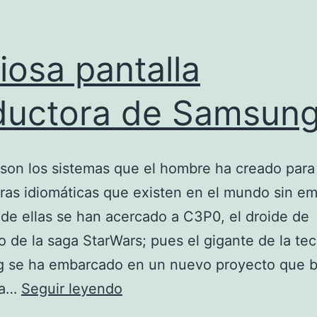
iosa pantalla
ductora de Samsun
son los sistemas que el hombre ha creado para
eras idiomáticas que existen en el mundo sin e
de ellas se han acercado a C3P0, el droide de
o de la saga StarWars; pues el gigante de la te
 se ha embarcado en un nuevo proyecto que b
Curiosa
na…
Seguir leyendo
pantalla