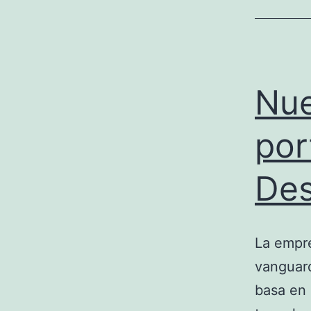
Nue
por
Des
La empre
vanguard
basa en 