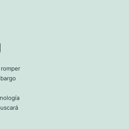
g
 romper
mbargo
cnología
uscará