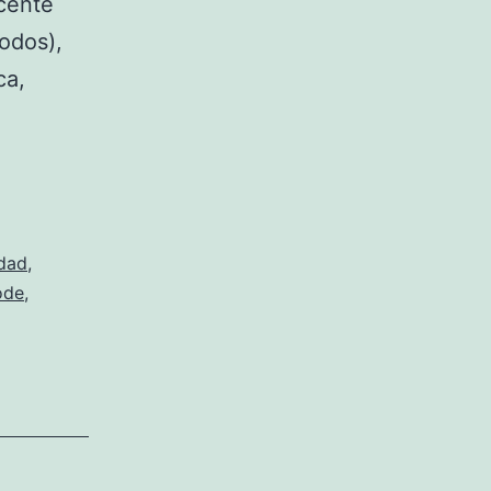
scente
odos),
ca,
idad
,
ode
,