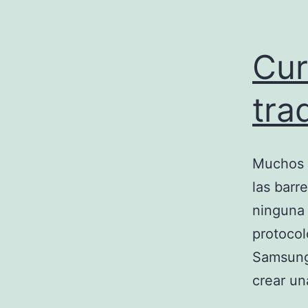
Cur
tra
Muchos 
las barr
ninguna 
protocol
Samsung
crear u