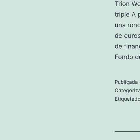
Trion Wo
triple A
una rond
de euros
de finan
Fondo d
Publicada 
Categori
Etiqueta