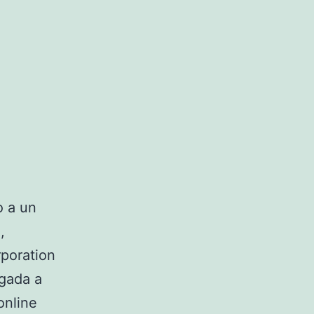
o a un
,
rporation
rgada a
online