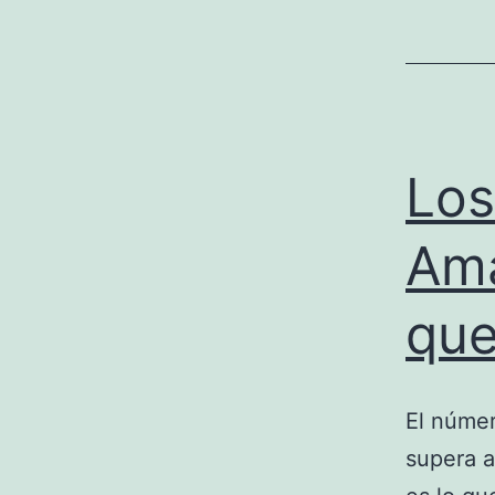
Los
Ama
que
El númer
supera a