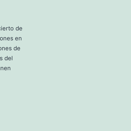
ierto de
iones en
lones de
s del
onen