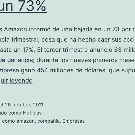
un 73%
s Amazon informó de una bajada en un 73 por c
cia trimestral, cosa que ha hecho caer sus acc
asta un 17%. El tercer trimestre anunció 63 mil
de ganancia; durante los nueves primeros mese
mpresa ganó 454 millones de dólares, que sup
Amazon
uir leyendo
pierde
ganancias
el
26 octubre, 2011
en
zado como
Noticias
un
do como
amazon
,
compañía
,
Empresas
73%