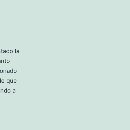
tado la
anto
ionado
de que
ando a