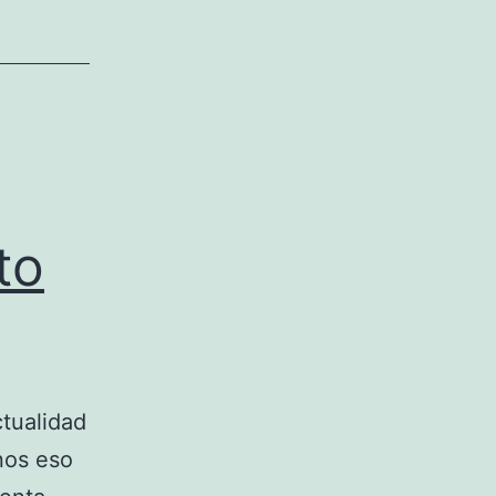
to
ctualidad
nos eso