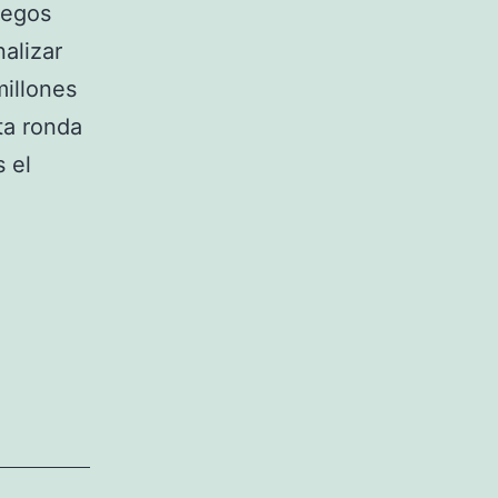
juegos
alizar
millones
ta ronda
 el