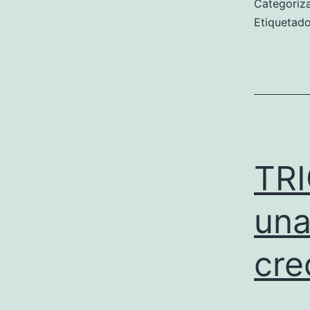
Categori
Etiqueta
TR
una
cre