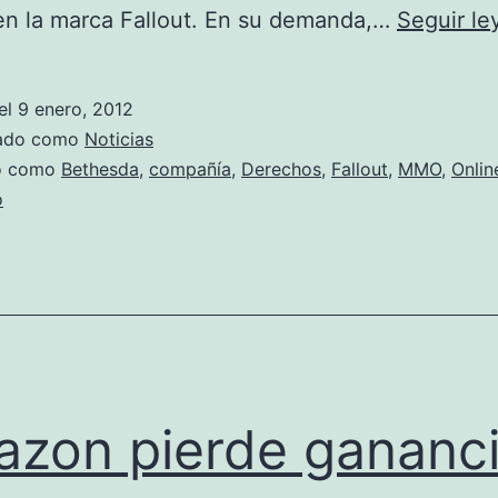
en la marca Fallout. En su demanda,…
Seguir l
el
9 enero, 2012
zado como
Noticias
do como
Bethesda
,
compañía
,
Derechos
,
Fallout
,
MMO
,
Onlin
o
zon pierde gananc