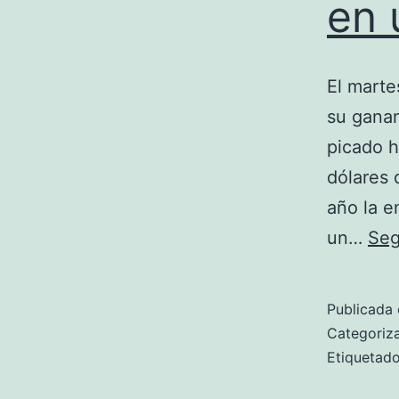
en 
El marte
su ganan
picado h
dólares 
año la e
un…
Seg
Publicada 
Categori
Etiqueta