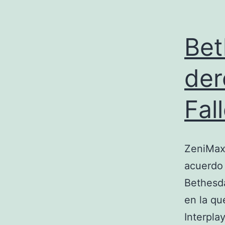
Bet
der
Fal
ZeniMax 
acuerdo 
Bethesda
en la qu
Interpla