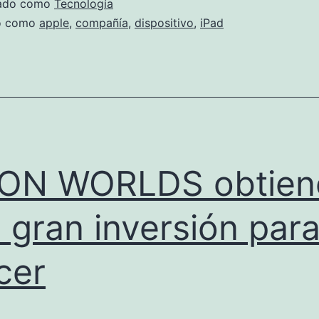
zado como
Tecnología
Apple
do como
apple
,
compañía
,
dispositivo
,
iPad
ION WORLDS obtien
 gran inversión par
cer