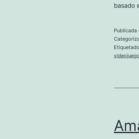
basado 
Publicada 
Categori
Etiqueta
videojueg
Ama