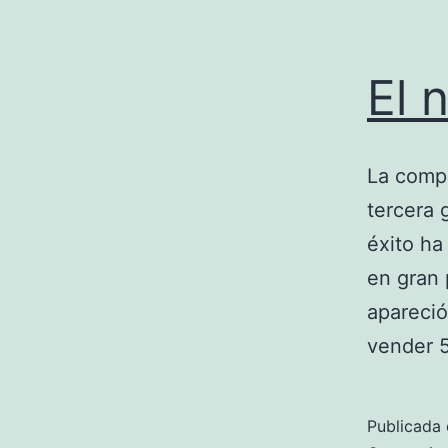
El 
La compa
tercera 
éxito ha
en gran 
apareció
vender 
Publicada 