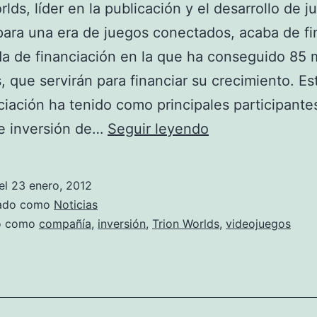
rlds, líder en la publicación y el desarrollo de 
 para una era de juegos conectados, acaba de fin
a de financiación en la que ha conseguido 85 
, que servirán para financiar su crecimiento. Es
ciación ha tenido como principales participantes
TRION
e inversión de…
Seguir leyendo
WORLDS
obtiene
el
23 enero, 2012
una
zado como
Noticias
gran
do como
compañía
,
inversión
,
Trion Worlds
,
videojuegos
inversión
para
crecer