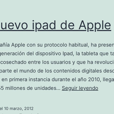
nuevo ipad de Apple
ñía Apple con su protocolo habitual, ha presen
generación del dispositivo Ipad, la tableta que t
 cosechado entre los usuarios y que ha revoluc
parte el mundo de los contenidos digitales des
 en primera instancia durante el año 2010, lleg
El
55 millones de unidades…
Seguir leyendo
nuevo
ipad
el
10 marzo, 2012
de