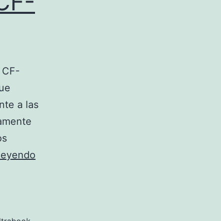
CF-
 CF-
que
nte a las
camente
os
Panasonic
 leyendo
Toughbook
CF-
AX