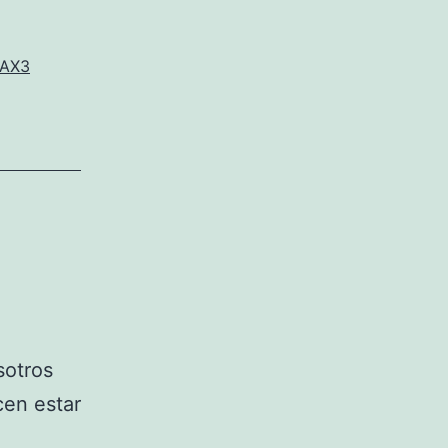
-AX3
sotros
cen estar