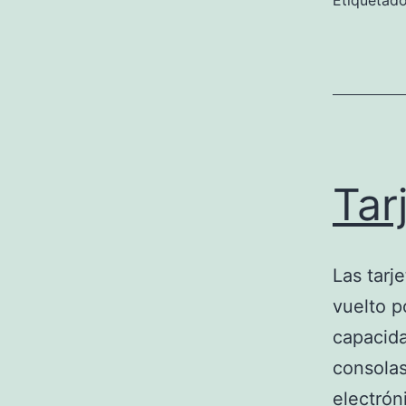
Etiqueta
Tar
Las tarj
vuelto p
capacida
consolas
electrón