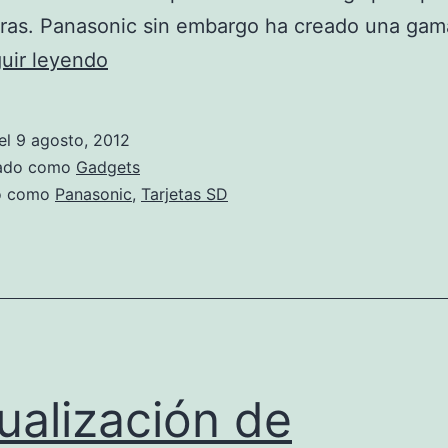
uras. Panasonic sin embargo ha creado una ga
Tarjetas
uir leyendo
SD
de
el
9 agosto, 2012
Panasonic
zado como
Gadgets
do como
Panasonic
,
Tarjetas SD
ualización de