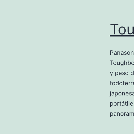
To
Panason
Toughboo
y peso d
todoterr
japonesa
portátil
panoram