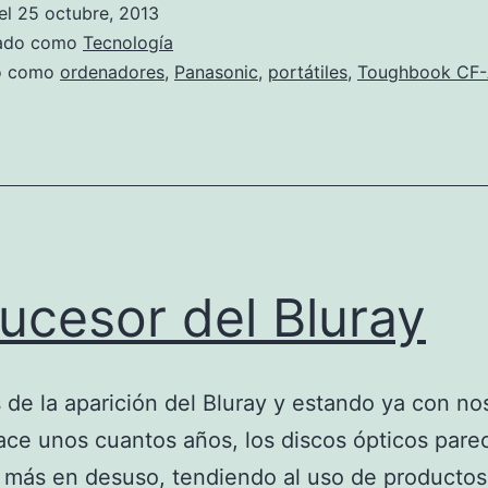
el
25 octubre, 2013
zado como
Tecnología
do como
ordenadores
,
Panasonic
,
portátiles
,
Toughbook CF
sucesor del Bluray
de la aparición del Bluray y estando ya con no
ce unos cuantos años, los discos ópticos pare
 más en desuso, tendiendo al uso de productos