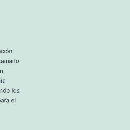
ación
 tamaño
un
ía
ndo los
ara el