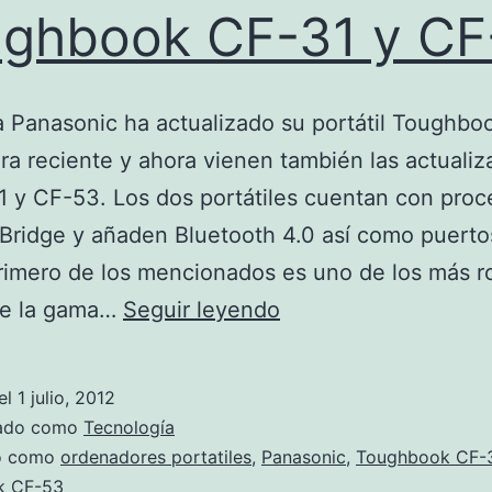
ghbook CF-31 y CF
 Panasonic ha actualizado su portátil Toughbo
a reciente y ahora vienen también las actualiz
 y CF-53. Los dos portátiles cuentan con pro
y Bridge y añaden Bluetooth 4.0 así como puert
primero de los mencionados es uno de los más r
Actualización
de la gama…
Seguir leyendo
de
Toughbook
el
1 julio, 2012
CF-
zado como
Tecnología
31
do como
ordenadores portatiles
,
Panasonic
,
Toughbook CF-
k CF-53