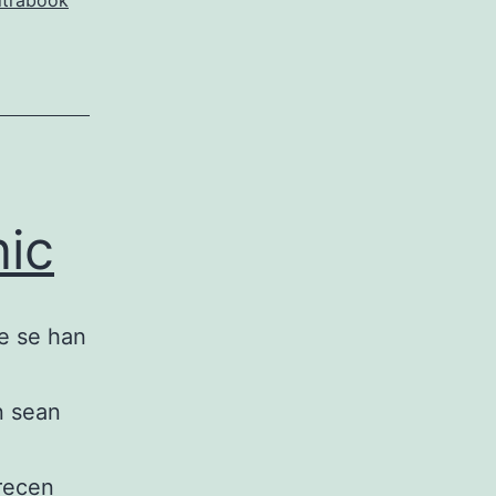
ltrabook
nic
ue se han
n sean
arecen