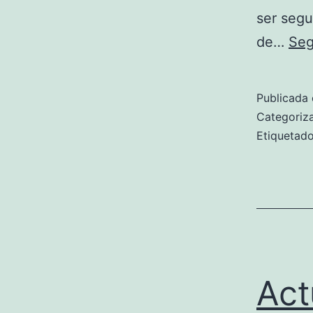
ser seg
de…
Seg
Publicada 
Categori
Etiqueta
Act