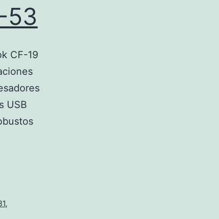
-53
ok CF-19
aciones
cesadores
os USB
obustos
31
,