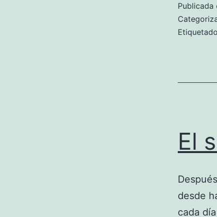
Publicada 
Categori
Etiqueta
El 
Después 
desde ha
cada día