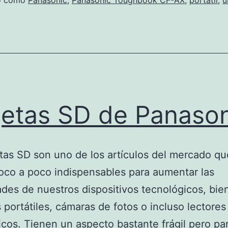
do como
Panasonic
,
Panasonic Toughbook CF-AX
,
portatil
,
u
jetas SD de Panaso
etas SD son uno de los artículos del mercado q
oco a poco indispensables para aumentar las
des de nuestros dispositivos tecnológicos, bie
 portátiles, cámaras de fotos o incluso lectores
icos. Tienen un aspecto bastante frágil pero p