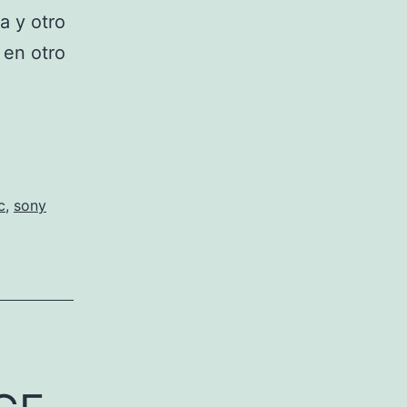
a y otro
 en otro
c
,
sony