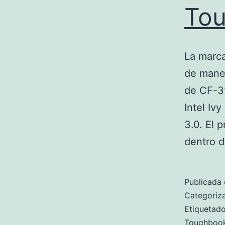
Tou
La marca
de maner
de CF-31
Intel Iv
3.0. El 
dentro 
Publicada 
Categori
Etiqueta
Toughboo