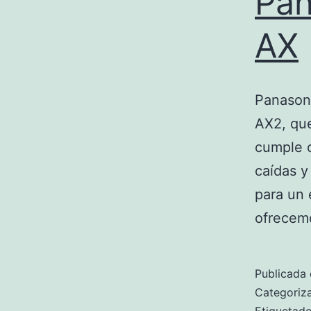
Pan
AX
Panason
AX2, que
cumple c
caídas y
para un 
ofrecem
Publicada 
Categori