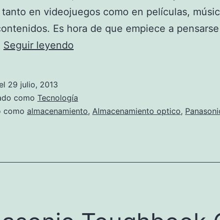
s tanto en videojuegos como en películas, músic
contenidos. Es hora de que empiece a pensarse
El
…
Seguir leyendo
sucesor
del
el
29 julio, 2013
Bluray
zado como
Tecnología
do como
almacenamiento
,
Almacenamiento optico
,
Panasoni