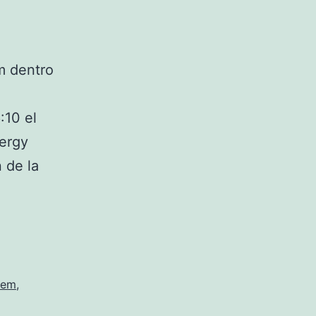
m dentro
:10 el
ergy
 de la
tem
,