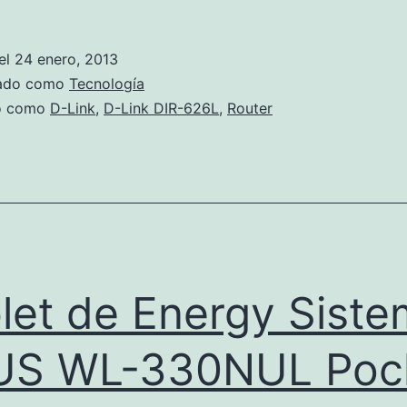
multimedia
D-
el
24 enero, 2013
Link
zado como
Tecnología
DIR-
do como
D-Link
,
D-Link DIR-626L
,
Router
626L
let de Energy Siste
US WL-330NUL Poc