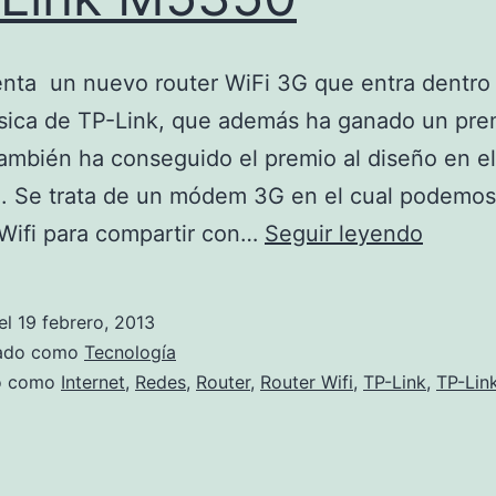
nta un nuevo router WiFi 3G que entra dentro 
ásica de TP-Link, que además ha ganado un pre
ambién ha conseguido el premio al diseño en e
. Se trata de un módem 3G en el cual podemos
TP-
Wifi para compartir con…
Seguir leyendo
Link
M535
el
19 febrero, 2013
zado como
Tecnología
do como
Internet
,
Redes
,
Router
,
Router Wifi
,
TP-Link
,
TP-Lin