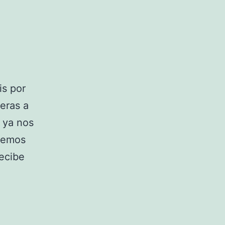
is por
teras a
 ya nos
raemos
recibe