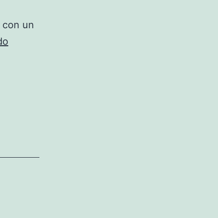
o con un
NETGEAR
do
Nighthawk