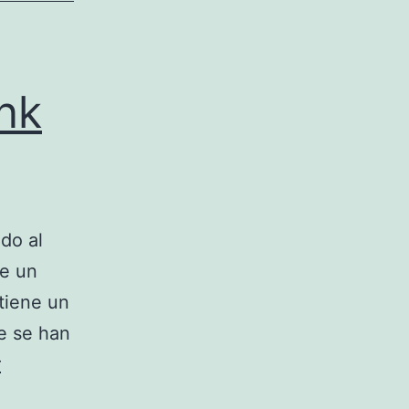
nk
do al
de un
tiene un
ue se han
r