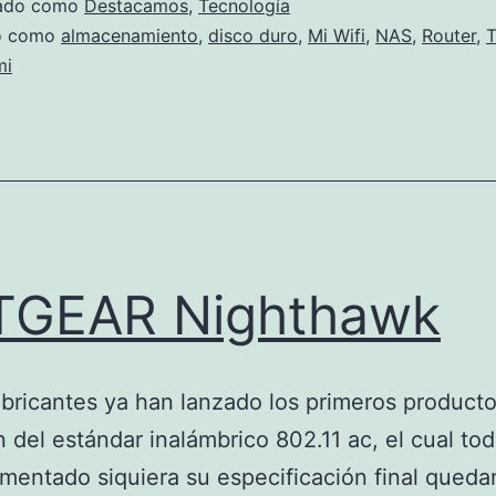
zado como
Destacamos
,
Tecnología
Wifi
do como
almacenamiento
,
disco duro
,
Mi Wifi
,
NAS
,
Router
,
T
mi
TGEAR Nighthawk
abricantes ya han lanzado los primeros product
 del estándar inalámbrico 802.11 ac, el cual to
mentado siquiera su especificación final queda