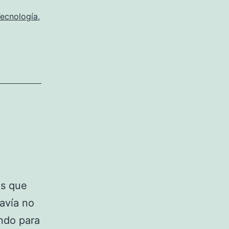
ecnología
,
os que
davía no
ndo para