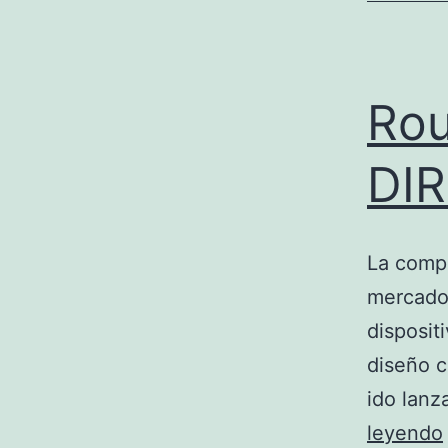
Rou
DI
La compa
mercado 
disposit
diseño c
ido lan
leyendo