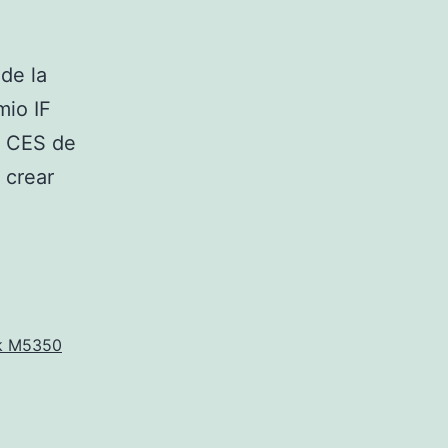
de la
mio IF
l CES de
 crear
0
k M5350