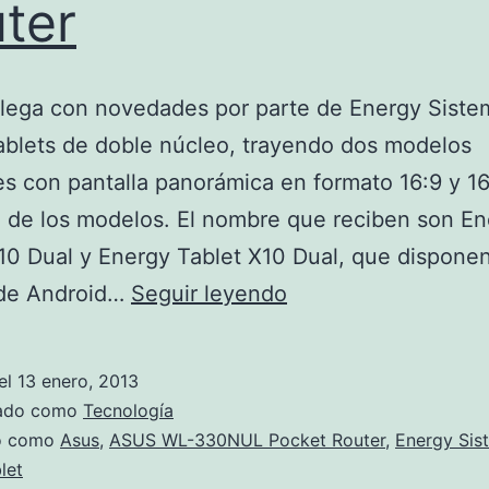
ter
llega con novedades por parte de Energy Siste
ablets de doble núcleo, trayendo dos modelos
es con pantalla panorámica en formato 16:9 y 16
 de los modelos. El nombre que reciben son En
10 Dual y Energy Tablet X10 Dual, que disponen
Tablet
 de Android…
Seguir leyendo
de
Energy
el
13 enero, 2013
Sistem
zado como
Tecnología
y
do como
Asus
,
ASUS WL-330NUL Pocket Router
,
Energy Sis
let
ASUS