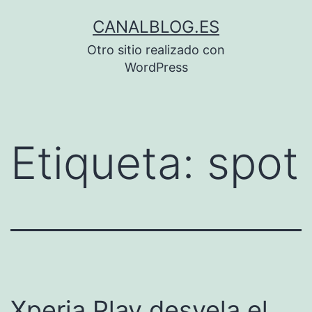
Saltar
CANALBLOG.ES
al
Otro sitio realizado con
contenido
WordPress
Etiqueta:
spot
Xperia Play desvela el