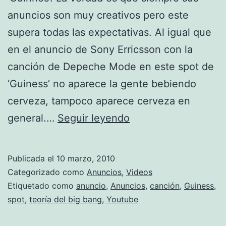
anuncios son muy creativos pero este
supera todas las expectativas. Al igual que
en el anuncio de Sony Erricsson con la
canción de Depeche Mode en este spot de
‘Guiness’ no aparece la gente bebiendo
cerveza, tampoco aparece cerveza en
Teoría
general.…
Seguir leyendo
del
Big
Publicada el
10 marzo, 2010
Bang
Categorizado como
Anuncios
,
Videos
de
Etiquetado como
anuncio
,
Anuncios
,
canción
,
Guiness
,
spot
,
teoría del big bang
,
Youtube
‘Guinnes’