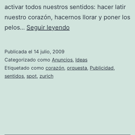
activar todos nuestros sentidos: hacer latir
nuestro corazón, hacernos llorar y poner los
Zürich
pelos…
Seguir leyendo
Chamber
Orchestra:
Publicada el
14 julio, 2009
Con
Categorizado como
Anuncios
,
Ideas
todos
Etiquetado como
corazón
,
orquesta
,
Publicidad
,
sentidos
,
spot
,
zurich
los
sentidos.