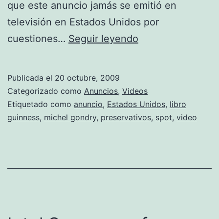
que este anuncio jamás se emitió en
televisión en Estados Unidos por
Historia
cuestiones…
Seguir leyendo
en
blanco
Publicada el
20 octubre, 2009
y
Categorizado como
Anuncios
,
Videos
negro.
Etiquetado como
anuncio
,
Estados Unidos
,
libro
guinness
,
michel gondry
,
preservativos
,
spot
,
video