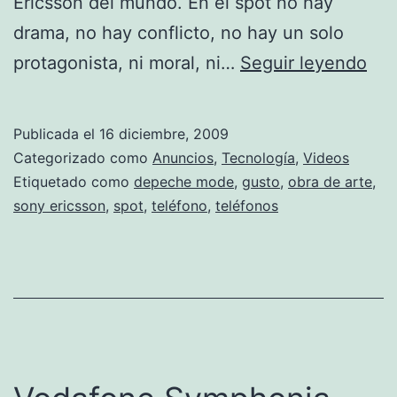
Ericsson del mundo. En el spot no hay
drama, no hay conflicto, no hay un solo
So
protagonista, ni moral, ni…
Seguir leyendo
Eri
|
Publicada el
16 diciembre, 2009
De
Categorizado como
Anuncios
,
Tecnología
,
Videos
Mo
Etiquetado como
depeche mode
,
gusto
,
obra de arte
,
sony ericsson
,
spot
,
teléfono
,
teléfonos