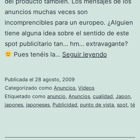
del producto también. Los mensajes de los
anuncios muchas veces son
incomprencibles para un europeo. ¿Alguien
tiene alguna idea sobre el sentido de este
spot publicitario tan… hm… extravagante?
El
Pues tenéis la…
Seguir leyendo
punto
de
Publicada el
28 agosto, 2009
vista
Categorizado como
Anuncios
,
Videos
japonés
Etiquetado como
anuncio
,
Anuncios
,
cualidad
,
Japon
,
japones
,
japoneses
,
Publicidad
,
punto de vista
,
spot
,
té
sobre
las
cualidades
del