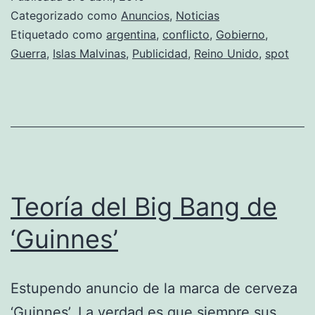
de
Categorizado como
Anuncios
,
Noticias
la
Etiquetado como
argentina
,
conflicto
,
Gobierno
,
Guerra
,
Islas Malvinas
,
Publicidad
,
Reino Unido
,
spot
guerra
de
Argentina
con
el
Reino
Teoría del Big Bang de
Unido
‘Guinnes’
Estupendo anuncio de la marca de cerveza
‘Guinnes’. La verdad es que siempre sus