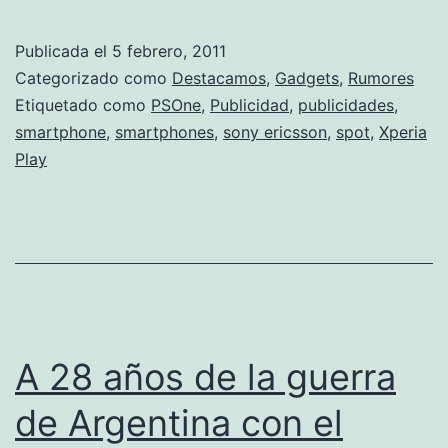
Play
desvela
Publicada el
5 febrero, 2011
el
Categorizado como
Destacamos
,
Gadgets
,
Rumores
primer
Etiquetado como
PSOne
,
Publicidad
,
publicidades
,
smartphone
,
smartphones
,
sony ericsson
,
spot
,
Xperia
spot
Play
oficial
A 28 años de la guerra
de Argentina con el