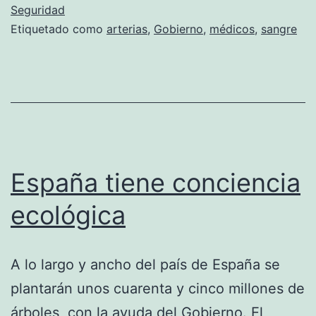
enfermedades
Seguridad
Etiquetado como
arterias
,
Gobierno
,
médicos
,
sangre
cardiológicas
España tiene conciencia
ecológica
A lo largo y ancho del país de España se
plantarán unos cuarenta y cinco millones de
árboles, con la ayuda del Gobierno. El