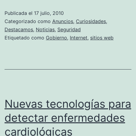
cens
Publicada el
17 julio, 2010
de
Categorizado como
Anuncios
,
Curiosidades
,
rede
Destacamos
,
Noticias
,
Seguridad
Etiquetado como
Gobierno
,
Internet
,
sitios web
soci
en
Chin
Nuevas tecnologías para
detectar enfermedades
cardiológicas