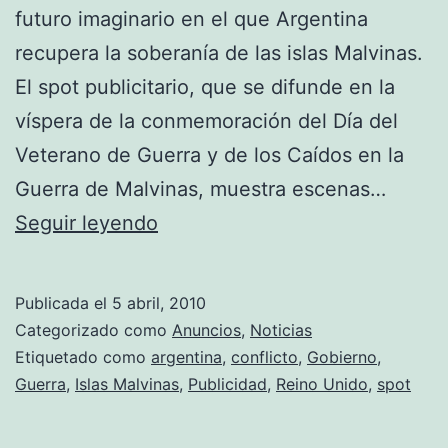
futuro imaginario en el que Argentina
recupera la soberanía de las islas Malvinas.
El spot publicitario, que se difunde en la
víspera de la conmemoración del Día del
Veterano de Guerra y de los Caídos en la
Guerra de Malvinas, muestra escenas…
A
Seguir leyendo
28
años
Publicada el
5 abril, 2010
de
Categorizado como
Anuncios
,
Noticias
la
Etiquetado como
argentina
,
conflicto
,
Gobierno
,
Guerra
,
Islas Malvinas
,
Publicidad
,
Reino Unido
,
spot
guerra
de