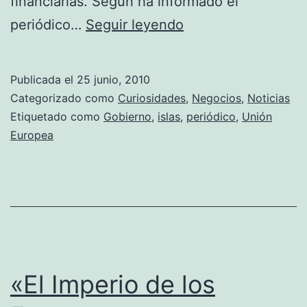
financiarlas. Según ha informado el
Grecia
periódico…
Seguir leyendo
analiza
vender
Publicada el
25 junio, 2010
o
Categorizado como
Curiosidades
,
Negocios
,
Noticias
rentar
Etiquetado como
Gobierno
,
islas
,
periódico
,
Unión
Europea
sus
islas
«El Imperio de los