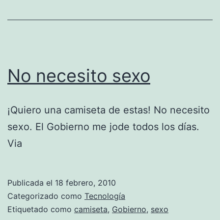
Argentina
con
el
Reino
No necesito sexo
Unido
¡Quiero una camiseta de estas! No necesito
sexo. El Gobierno me jode todos los días.
Via
Publicada el
18 febrero, 2010
Categorizado como
Tecnología
Etiquetado como
camiseta
,
Gobierno
,
sexo