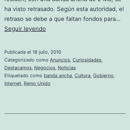
ha visto retrasado. Según esta autoridad, el
retraso se debe a que faltan fondos para…
Se
Seguir leyendo
retrasa
por
Publicada el
18 julio, 2010
tres
Categorizado como
Anuncios
,
Curiosidades
,
años
Destacamos
,
Negocios
,
Noticias
Etiquetado como
banda ancha
,
Cultura
,
Gobierno
,
el
Internet
,
Reino Unido
plan
de
banda
ancha
universal