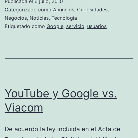
Publicada el
6 julio, 2010
con
Categorizado como
Anuncios
,
Curiosidades
,
Facebook
Negocios
,
Noticias
,
Tecnología
Etiquetado como
Google
,
servicio
,
usuarios
YouTube y Google vs.
Viacom
De acuerdo la ley incluida en el Acta de