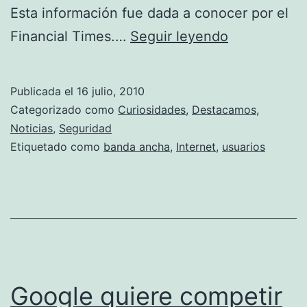
Esta información fue dada a conocer por el
Medidas
Financial Times.…
Seguir leyendo
para
terminar
Publicada el
16 julio, 2010
con
Categorizado como
Curiosidades
,
Destacamos
,
la
Noticias
,
Seguridad
Etiquetado como
banda ancha
,
Internet
,
usuarios
piratería
en
Internet
Google quiere competir