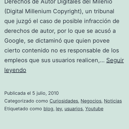
Derechos de Autor Digitales del Milenio
(Digital Millenium Copyright), un tribunal
que juzgó el caso de posible infracción de
derechos de autor, por lo que se acusó a
Google, se dictaminó que quien povee
cierto contenido no es responsable de los
empleos que sus usuarios realicen,…
Seguir
YouTube
leyendo
y
Google
Publicada el
5 julio, 2010
vs.
Categorizado como
Curiosidades
,
Negocios
,
Noticias
Viacom
Etiquetado como
blog
,
ley
,
usuarios
,
Youtube