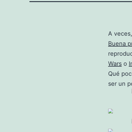
A veces,
Buena pr
reprodu
Wars
o
I
Qué poco
ser un 