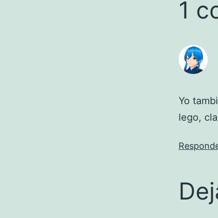
1 c
Yo tambi
lego, cla
Respond
Dej