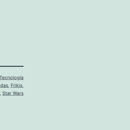
Tecnología
adas
,
Frikis
,
,
Star Wars