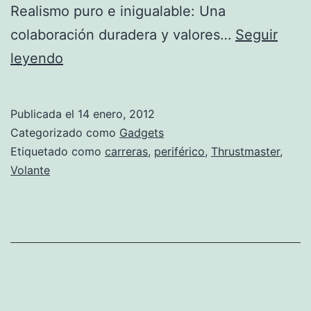
Realismo puro e inigualable: Una
colaboración duradera y valores…
Seguir
THRUSTMASTER:
leyendo
LA
EXPERIENCIA
Publicada el
14 enero, 2012
DEFINITIVA
Categorizado como
Gadgets
EN
Etiquetado como
carreras
,
periférico
,
Thrustmaster
,
Volante
FÓRMULA
1