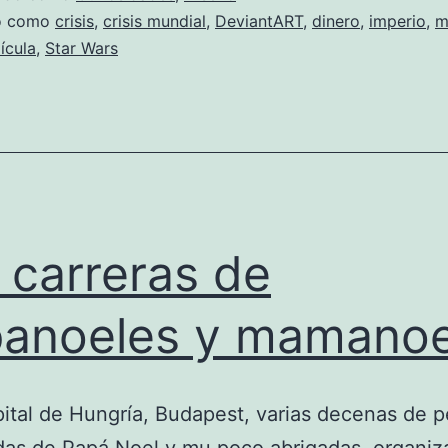
do como
crisis
,
crisis mundial
,
DeviantART
,
dinero
,
imperio
,
m
ícula
,
Star Wars
 carreras de
anoeles y mamanoe
pital de Hungría, Budapest, varias decenas de 