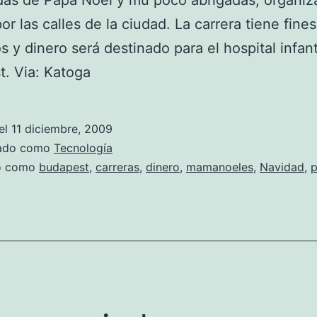
das de Papá Noel y mu poco abrigadas, organiz
or las calles de la ciudad. La carrera tiene fines
s y dinero será destinado para el hospital infant
. Via: Katoga
el
11 diciembre, 2009
zado como
Tecnología
do como
budapest
,
carreras
,
dinero
,
mamanoeles
,
Navidad
,
p