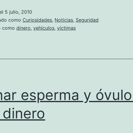
criminalidad
el
5 julio, 2010
en
zado como
Curiosidades
,
Noticias
,
Seguridad
el
do como
dinero
,
vehículos
,
víctimas
Mundial
de
Sudáfrica
ar esperma y óvulo
 dinero