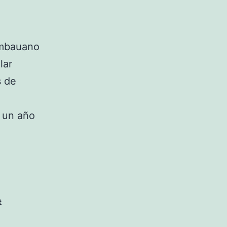
imbauano
lar
s de
 un año
e