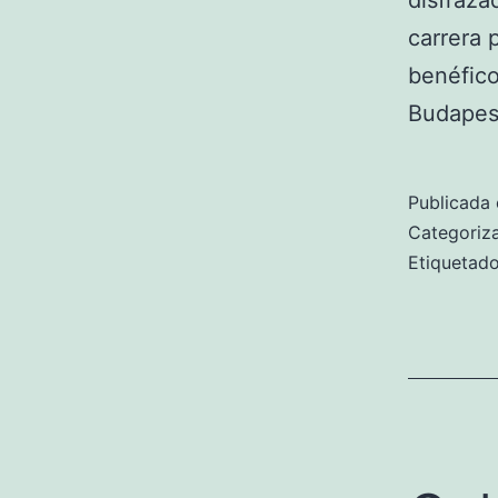
disfraza
carrera p
benéfico
Budapest
Publicada 
Categori
Etiqueta