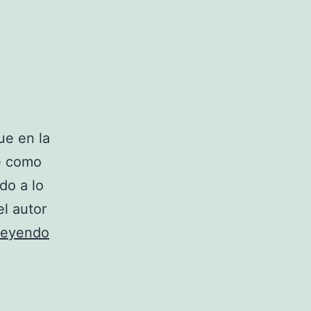
ue en la
le como
do a lo
l autor
Star
leyendo
Wars
Money