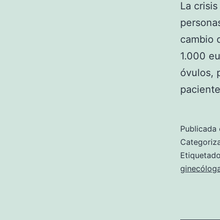
La crisi
personas
cambio d
1.000 eu
óvulos, 
paciente
Publicada 
Categori
Etiqueta
ginecólog