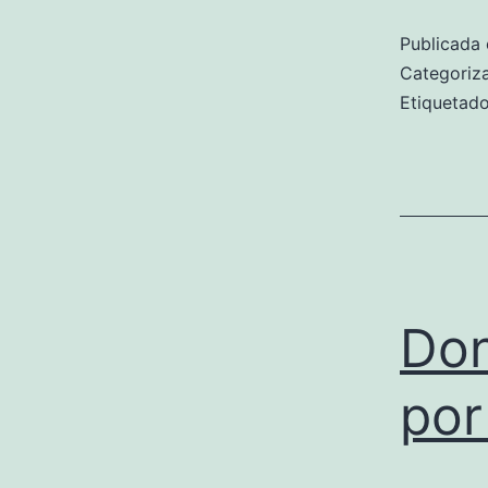
Publicada 
Categori
Etiqueta
Don
por