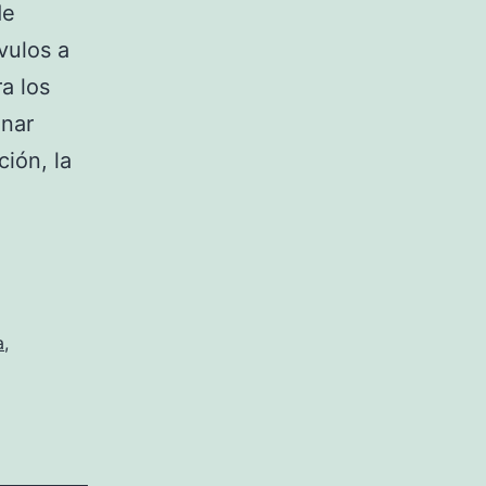
de
vulos a
a los
onar
ión, la
r
rma
s
a
,
o