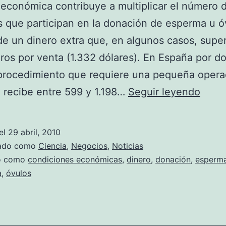
s económica contribuye a multiplicar el número 
 que participan en la donación de esperma u ó
e un dinero extra que, en algunos casos, super
ros por venta (1.332 dólares). En España por d
procedimiento que requiere una pequeña operac
Dona
 recibe entre 599 y 1.198…
Seguir leyendo
espe
y
el
29 abril, 2010
óvulo
zado como
Ciencia
,
Negocios
,
Noticias
por
do como
condiciones económicas
,
dinero
,
donación
,
esperm
a
,
óvulos
diner