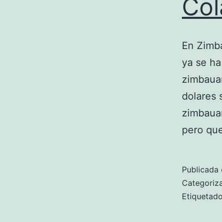
Col
En Zimb
ya se ha
zimbauan
dolares 
zimbaua
pero q
Publicada 
Categori
Etiqueta