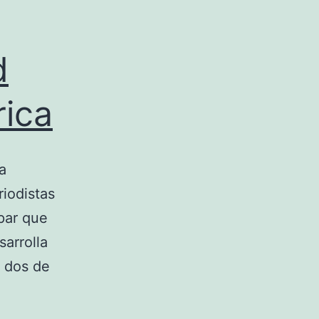
d
rica
a
riodistas
 par que
arrolla
, dos de