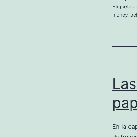
Etiqueta
money
,
pel
Las
pap
En la ca