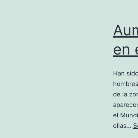
Aum
en 
Han sido
hombres 
de la zo
aparecen
el Mundi
ellas…
S