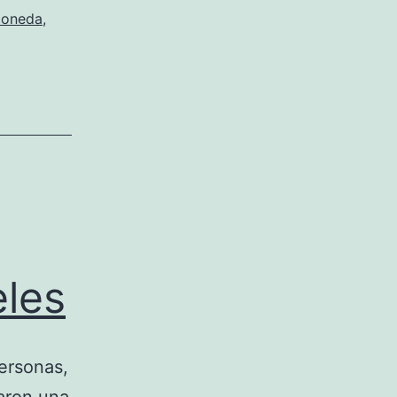
oneda
,
les
personas,