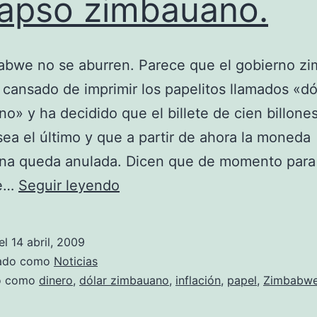
apso zimbauano.
abwe no se aburren. Parece que el gobierno z
 cansado de imprimir los papelitos llamados «dó
o» y ha decidido que el billete de cien billone
sea el último y que a partir de ahora la moneda
na queda anulada. Dicen que de momento para
Colapso
ue…
Seguir leyendo
zimbauano.
el
14 abril, 2009
zado como
Noticias
do como
dinero
,
dólar zimbauano
,
inflación
,
papel
,
Zimbabw