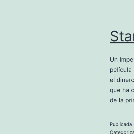
Sta
Un Imper
película
el diner
que ha d
de la pr
Publicada 
Categori