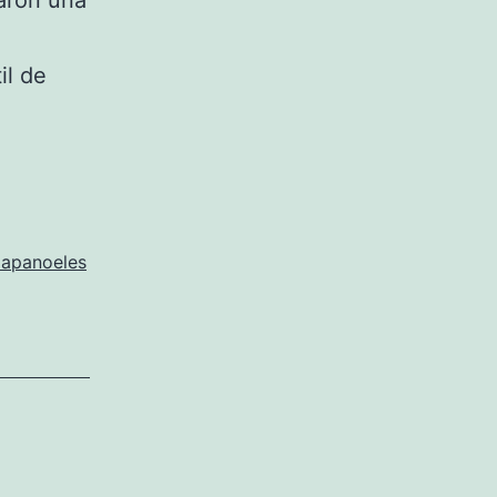
aron una
il de
apanoeles