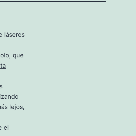
e láseres
olo
, que
ta
s
tizando
ás lejos,
.
e el