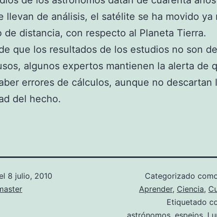
dios de los astrónomos datan de cuarenta años 
e llevan de análisis, el satélite se ha movido y
 de distancia, con respecto al Planeta Tierra.
de que los resultados de los estudios no son def
usos, algunos expertos mantienen la alerta de 
ber errores de cálculos, aunque no descartan 
dad del hecho.
el
8 julio, 2010
Categorizado com
aster
Aprender
,
Ciencia
,
Cu
Etiquetado 
astrónomos
,
espejos
,
Lu