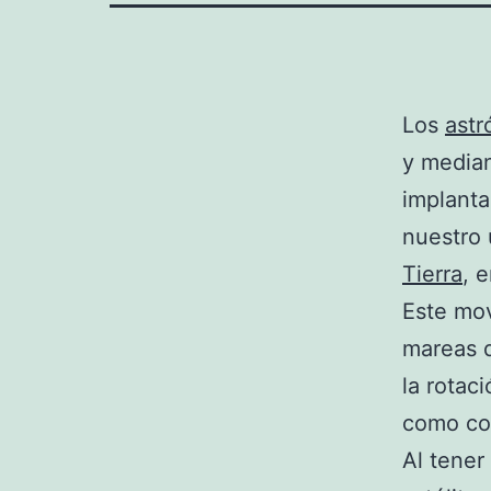
Los
ast
y median
implanta
nuestro 
Tierra
, 
Este mov
mareas q
la rotac
como co
Al tener