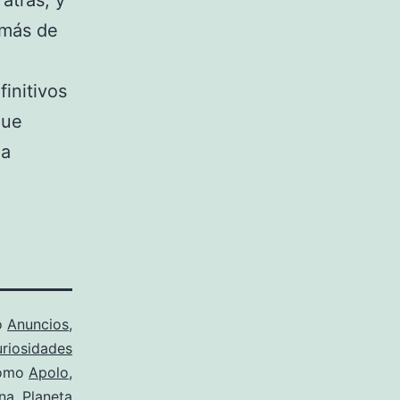
atrás, y
a más de
initivos
que
la
o
Anuncios
,
riosidades
como
Apolo
,
na
,
Planeta