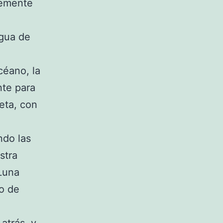
ntemente
agua de
céano, la
nte para
eta, con
ndo las
stra
 Luna
ro de