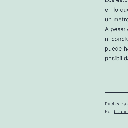
Los estu
en lo qu
un metro
A pesar 
ni concl
puede ha
posibili
Publicada 
Por
boomm