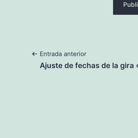
Navegación
Entrada anterior
Ajuste de fechas de la gira
de
entradas