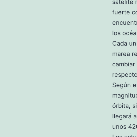
satélite
fuerte c
encuentr
los océa
Cada una
marea re
cambiar 
respecto 
Según el
magnitud
órbita, 
llegará 
unos 420